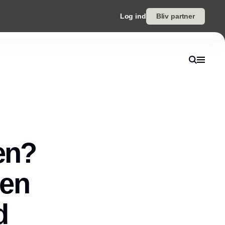
Log ind
Bliv partner
en?
 en
d