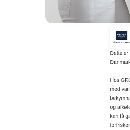
Dette er
Danmark 
Hos GROH
med vand
bekymrer
og afkøl
kan få g
forfrisk