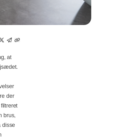
g, at
jsædet.
velser
re der
iltreret
n brus,
 disse
n