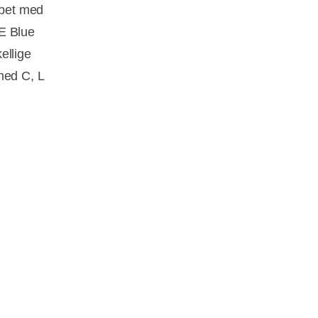
øbet med
HE Blue
ellige
med C, L