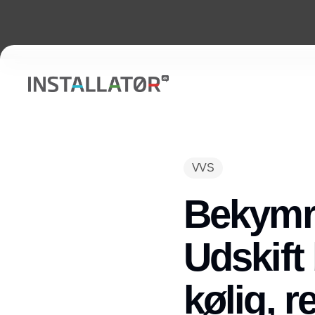
VVS
Bekymre
Udskift
kølig, r