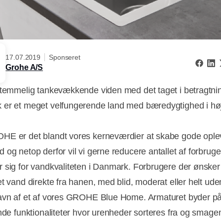
17.07.2019
Sponseret
Grohe A/S
 temmelig tankevækkende viden med det taget i betragtnin
er et meget velfungerende land med bæredygtighed i hø
E er det blandt vores kerneværdier at skabe gode ople
 og netop derfor vil vi gerne reducere antallet af forbruge
 sig for vandkvaliteten i Danmark. Forbrugere der ønsker f
et vand direkte fra hanen, med blid, moderat eller helt ude
avn af et af vores GROHE Blue Home. Armaturet byder på
ende funktionaliteter hvor urenheder sorteres fra og smage