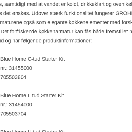
s, samtidigt med at vandet er koldt, drikkeklart og ovenik
is det ønskes. Udover stærk funktionalitet fungerer GRO
maturene også som elegante køkkenelementer med forsk
 Det forfriskende køkkenarmatur kan fås både fremstillet 
tud og har følgende produktinformationer:
lue Home C-tud Starter Kit
r.: 31455000
: 705503804
lue Home L-tud Starter Kit
r.: 31454000
: 705503704