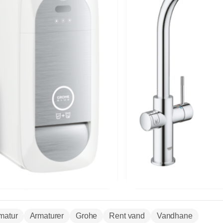
matur
Armaturer
Grohe
Rent vand
Vandhane