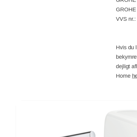
GROHE B
GROHE n
VVS nr.
Hvis du 
bekymret
dejligt 
Home
h