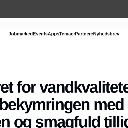
Jobmarked
Events
Apps
Temaer
Partnere
Nyhedsbrev
t for vandkvalitet
 bekymringen med
en og smagfuld tilli