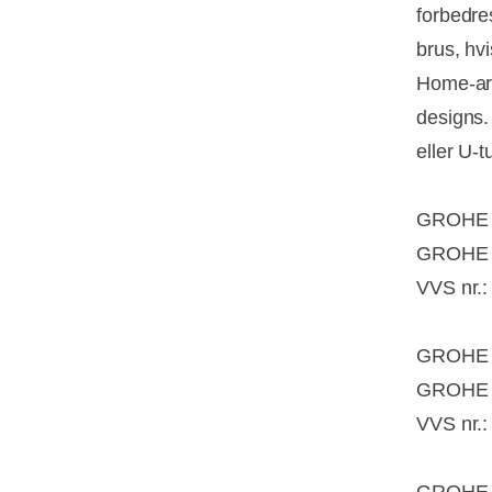
forbedre
brus, hv
Home-ar
designs.
eller U-
GROHE B
GROHE n
VVS nr.
GROHE B
GROHE n
VVS nr.