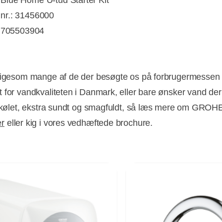
lue Home U-tud Starter Kit
r.: 31456000
: 705503904
ligesom mange af de der besøgte os på forbrugermessen 
 for vandkvaliteten i Danmark, eller bare ønsker vand der
afkølet, ekstra sundt og smagfuldt, så læs mere om GROH
er
eller kig i vores vedhæftede brochure.