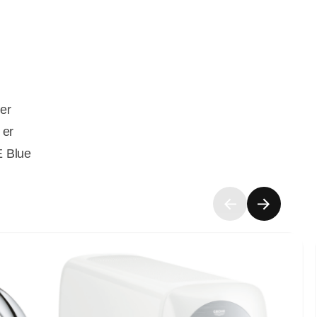
er
 er
E Blue