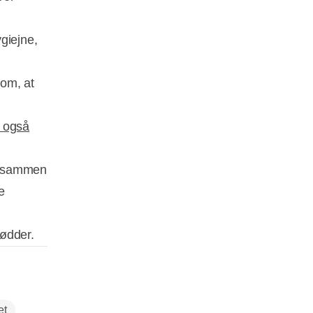
giejne,
 om, at
 også
ilsammen
e
rødder.
et