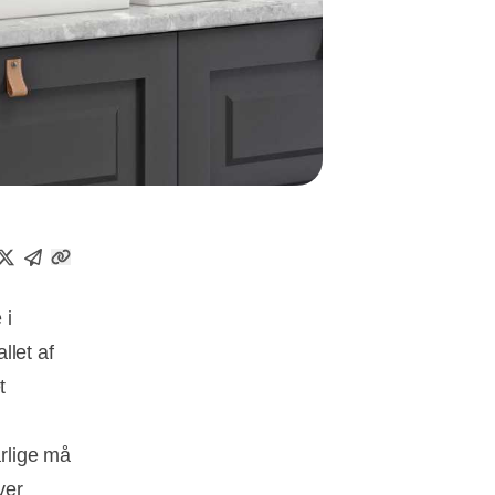
 i
llet af
t
rlige må
ver