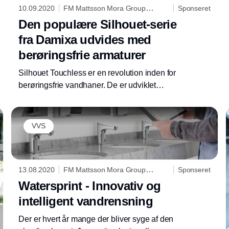
10.09.2020
FM Mattsson Mora Group
Sponseret
Danmark ApS
Den populære Silhouet-serie
fra Damixa udvides med
berøringsfrie armaturer
Silhouet Touchless er en revolution inden for
berøringsfrie vandhaner. De er udviklet
specielt til brug i hjemmet og kombinerer et
stilrent design med en funktionalitet.
VVS
13.08.2020
FM Mattsson Mora Group
Sponseret
Danmark ApS
Watersprint - Innovativ og
intelligent vandrensning
Der er hvert år mange der bliver syge af den