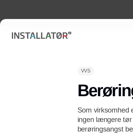
VVS
Berøri
Som virksomhed er 
ingen længere tør
berøringsangst beh