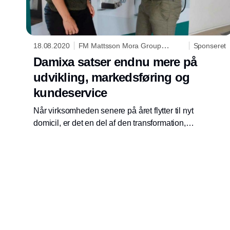
18.08.2020
FM Mattsson Mora Group
Sponseret
Danmark ApS
Damixa satser endnu mere på
udvikling, markedsføring og
kundeservice
Når virksomheden senere på året flytter til nyt
domicil, er det en del af den transformation,
som Damixa længe har været igang med.