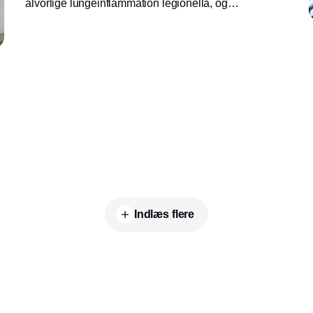
alvorlige lungeinflammation legionella, og
mørketallet er stort. Watersprint er et
verdensunikt produkt som med moderne
teknik og til lave omkostninger desinficerer
vand og effektivt fjerner bakterier.
Indlæs flere