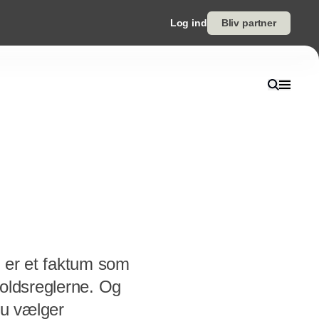
Log ind
Bliv partner
et er et faktum som
holdsreglerne. Og
du vælger