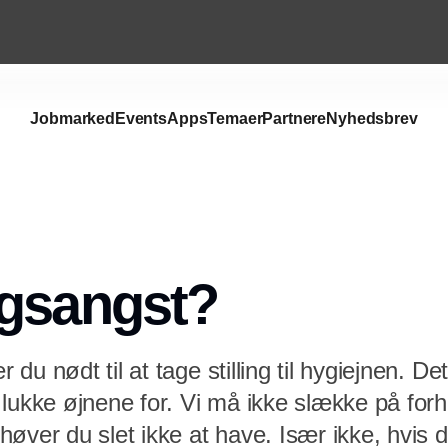
Jobmarked
Events
Apps
Temaer
Partnere
Nyhedsbrev
ngsangst?
du nødt til at tage stilling til hygiejnen. D
 lukke øjnene for. Vi må ikke slække på for
øver du slet ikke at have. Især ikke, hvis 