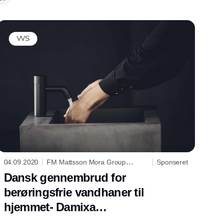
VVS
04.09.2020
FM Mattsson Mora Group
Sponseret
Danmark ApS
Dansk gennembrud for
berøringsfrie vandhaner til
hjemmet- Damixa