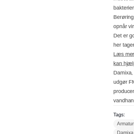
bakterier
Berøring
opnår vi
Det er go
her tage
Læs mer
kan hjæl
Damixa, 
udgør F
producen
vandhane
Tags:
Armatur
Damixa