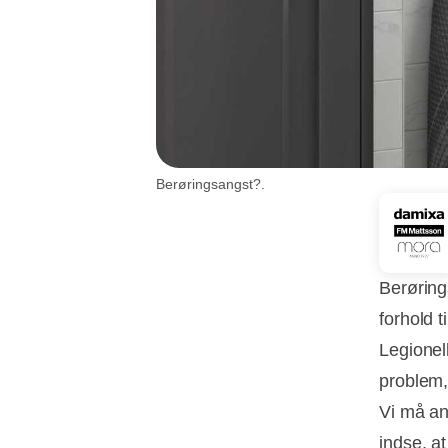
Berøringsangst?.
Berørings
forhold t
Legionel
problem, 
Vi må an
indse, at