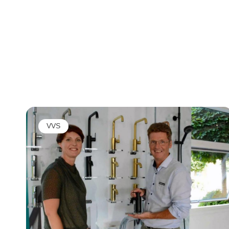
funktionalitet – fra ultratynde armaturer til
gennemtænkte detaljer og smartere
installation
VVS