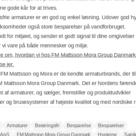
ne gode kår for at trives.
sfrie armaturer er en god og enkel løsning. Udover god hy
rksomheder også store besparelser på vandforbruget.
dt for miljøet, og sender et godt signal til dine omgivelser
r vi vare på både mennesker og miljø.
e om, hvordan vi hos FM Mattsson Mora Group Danmark
pe jer.
FM Mattsson og Mora er de kendte armaturbrands, der t
M Mattsson Mora Group Danmark. Det er Nordens førend
t af armaturer, og sælger, fremstiller og produktudvikler
r og brusesystemer af højeste kvalitet og med nordiske 
Armaturer
Berøringsfri
Besparelse
Besparelser
 ApS
FM Mattsson Mora Group Danmark
Hygiejne
Sanit