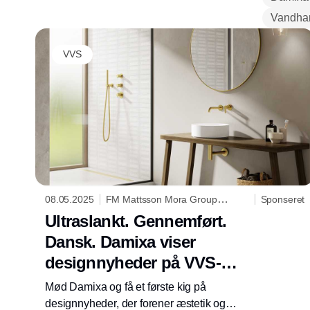
Vandha
VVS
08.05.2025
FM Mattsson Mora Group
Sponseret
Danmark ApS
Ultraslankt. Gennemført.
Dansk. Damixa viser
designnyheder på VVS-
messen 2025
Mød Damixa og få et første kig på
designnyheder, der forener æstetik og