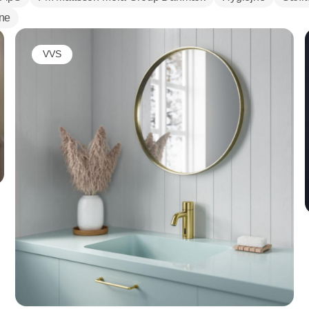
ne
VVS