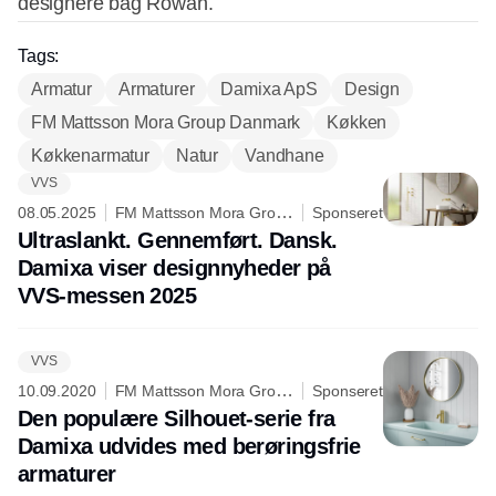
designere bag Rowan.
Tags:
Armatur
Armaturer
Damixa ApS
Design
FM Mattsson Mora Group Danmark
Køkken
Køkkenarmatur
Natur
Vandhane
VVS
08.05.2025
FM Mattsson Mora Group
Sponseret
Danmark ApS
Ultraslankt. Gennemført. Dansk.
Damixa viser designnyheder på
VVS-messen 2025
VVS
10.09.2020
FM Mattsson Mora Group
Sponseret
Danmark ApS
Den populære Silhouet-serie fra
Damixa udvides med berøringsfrie
armaturer