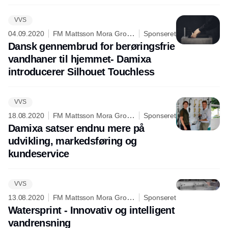
VVS
04.09.2020
FM Mattsson Mora Group
Sponseret
Danmark ApS
Dansk gennembrud for berøringsfrie
vandhaner til hjemmet- Damixa
introducerer Silhouet Touchless
VVS
18.08.2020
FM Mattsson Mora Group
Sponseret
Danmark ApS
Damixa satser endnu mere på
udvikling, markedsføring og
kundeservice
VVS
13.08.2020
FM Mattsson Mora Group
Sponseret
Danmark ApS
Watersprint - Innovativ og intelligent
vandrensning