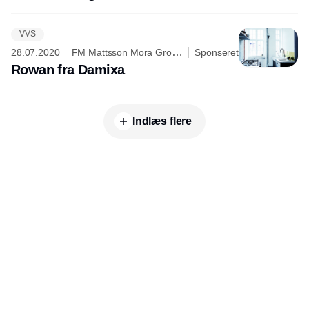
VVS
28.07.2020
FM Mattsson Mora Group
Sponseret
Danmark ApS
Rowan fra Damixa
Indlæs flere
Udgiver
Horisont Gruppen a/s
Strandlodsvej 44
2300 København S
Telefon:
53506060
www.horisontgruppen.dk