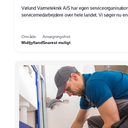
Vølund Varmeteknik A/S har egen serviceorganisatio
servicemedarbejdere over hele landet. Vi søger nu e
teknisk kollega - denne gang til kundesupport på konto
Herning.
Område
Ansøgningsfrist
Midtjylland
Snarest muligt