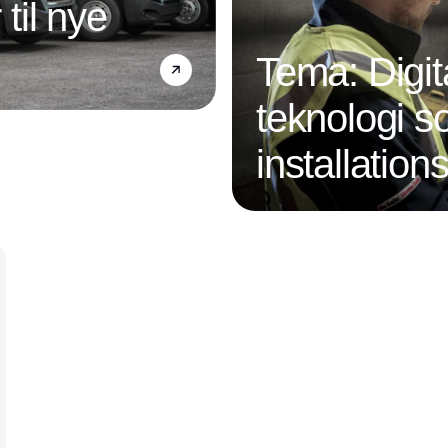
 til nye
Tema: Digit
teknologi s
installatio
Annonce