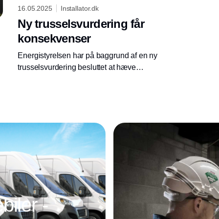
16.05.2025
Installator.dk
Ny trusselsvurdering får
konsekvenser
Energistyrelsen har på baggrund af en ny
trusselsvurdering besluttet at hæve
beredskabsniveauet til GUL i olie- og
fjernvarmesektorerne.
Annonce
iler -