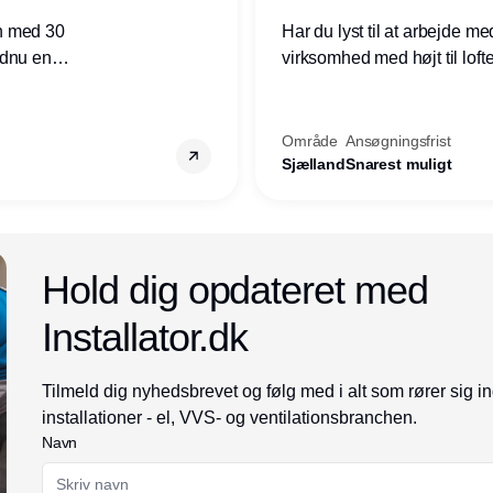
n med 30
Har du lyst til at arbejde m
ndnu en
virksomhed med højt til loft
ret i
prioriteres højt, så er denne s
Område
Ansøgningsfrist
Sjælland
Snarest muligt
Annonce
Hold dig opdateret med
Installator.dk
Tilmeld dig nyhedsbrevet og følg med i alt som rører sig i
installationer - el, VVS- og ventilationsbranchen.
Navn