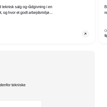
ed teknisk salg og rådgivning i en
B
et, og hvor et godt arbejdsmiljø
r
tilling den rette for dig.
g
–
s
O
S
ndenfor tekniske