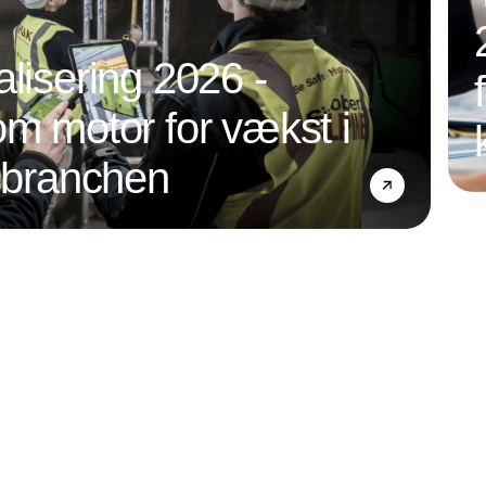
alisering 2026 -
om motor for vækst i
nsbranchen