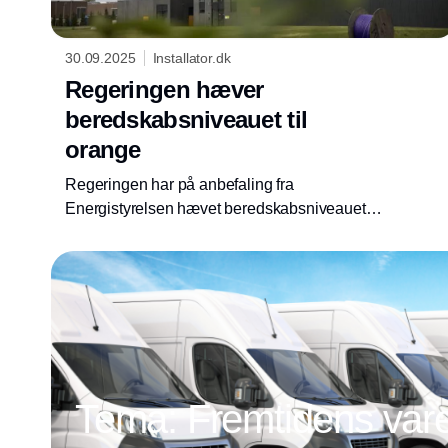
30.09.2025
Installator.dk
Regeringen hæver
beredskabsniveauet til
orange
Regeringen har på anbefaling fra
Energistyrelsen hævet beredskabsniveauet i
energisektoren fra gul til orange, der svarer til
høj trussel. Energisektoren bakker op og er
klar, siger Green Power Denmarks
teknologidirektør.
Tema: Fremtidens vareb