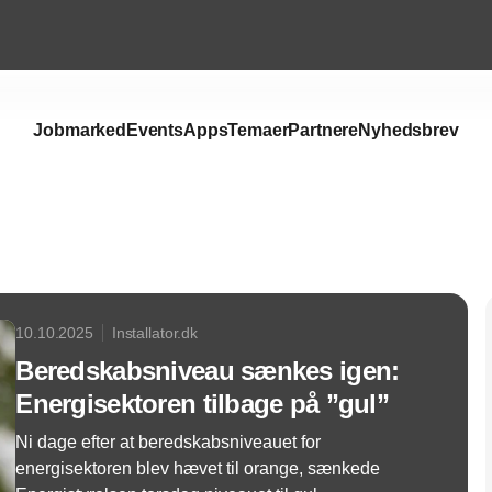
Jobmarked
Events
Apps
Temaer
Partnere
Nyhedsbrev
Annonce
10.10.2025
Installator.dk
Beredskabsniveau sænkes igen:
Energisektoren tilbage på ”gul”
Ni dage efter at beredskabsniveauet for
energisektoren blev hævet til orange, sænkede