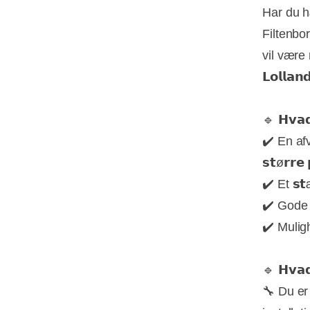
Har du h
Filtenborg
vil være 
𝗟𝗼𝗹𝗹𝗮𝗻
🔹 𝗛𝘃𝗮𝗱 
✔️ En afv
𝘀𝘁ø𝗿𝗿𝗲 
✔️ Et 𝘀
✔️ Gode ar
✔️ Mulighed
🔹 𝗛𝘃𝗮𝗱 
🔧 Du er 