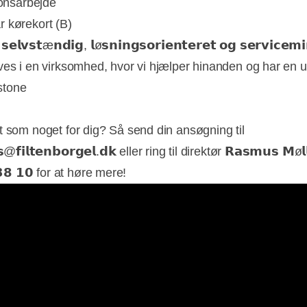
ionsarbejde
r kørekort (B)
𝗹𝘃𝘀𝘁æ𝗻𝗱𝗶𝗴, 𝗹ø𝘀𝗻𝗶𝗻𝗴𝘀𝗼𝗿𝗶𝗲𝗻𝘁𝗲𝗿𝗲𝘁 𝗼𝗴 𝘀𝗲𝗿𝘃𝗶𝗰𝗲𝗺
ives i en virksomhed, hvor vi hjælper hinanden og har en 
tone
t som noget for dig? Så send din ansøgning til
@𝗳𝗶𝗹𝘁𝗲𝗻𝗯𝗼𝗿𝗴𝗲𝗹.𝗱𝗸 eller ring til direktør 𝗥𝗮𝘀𝗺𝘂𝘀 𝗠ø𝗹𝗹
𝟯𝟴 𝟭𝟬 for at høre mere!