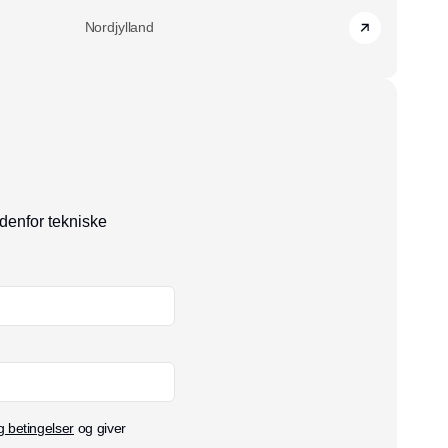
Nordjylland
ndenfor tekniske
g betingelser
og giver