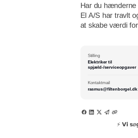
Har du hænderne sk
El A/S har travlt og s
at skabe værdi for vor
Stilling
Elektriker til
spjæld-/serviceopgaver
Kontaktmail
rasmus@filtenborgel.dk
⚡️ 𝗩𝗶 𝘀ø𝗴