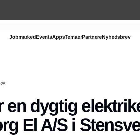
Jobmarked
Events
Apps
Temaer
Partnere
Nyhedsbrev
025
 en dygtig elektrike
org El A/S i Stensv