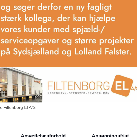
: Filtenborg El A/S
Annonce
Ansættelsesforhold
Ansøgningsfrist