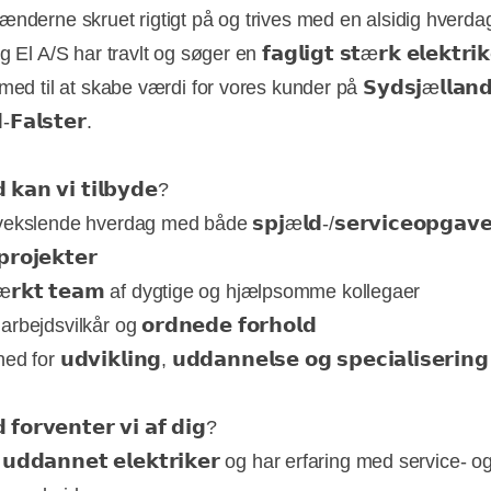
ænderne skruet rigtigt på og trives med en alsidig hverda
 El A/S har travlt og søger en 𝗳𝗮𝗴𝗹𝗶𝗴𝘁 𝘀𝘁æ𝗿𝗸 𝗲𝗹𝗲𝗸𝘁𝗿𝗶𝗸
med til at skabe værdi for vores kunder på 𝗦𝘆𝗱𝘀𝗷æ𝗹𝗹𝗮𝗻𝗱
-𝗙𝗮𝗹𝘀𝘁𝗲𝗿.
𝗸𝗮𝗻 𝘃𝗶 𝘁𝗶𝗹𝗯𝘆𝗱𝗲?
ekslende hverdag med både 𝘀𝗽𝗷æ𝗹𝗱-/𝘀𝗲𝗿𝘃𝗶𝗰𝗲𝗼𝗽𝗴𝗮𝘃𝗲
𝗿𝗼𝗷𝗲𝗸𝘁𝗲𝗿
æ𝗿𝗸𝘁 𝘁𝗲𝗮𝗺 af dygtige og hjælpsomme kollegaer
bejdsvilkår og 𝗼𝗿𝗱𝗻𝗲𝗱𝗲 𝗳𝗼𝗿𝗵𝗼𝗹𝗱
 for 𝘂𝗱𝘃𝗶𝗸𝗹𝗶𝗻𝗴, 𝘂𝗱𝗱𝗮𝗻𝗻𝗲𝗹𝘀𝗲 𝗼𝗴 𝘀𝗽𝗲𝗰𝗶𝗮𝗹𝗶𝘀𝗲𝗿𝗶𝗻𝗴
𝗳𝗼𝗿𝘃𝗲𝗻𝘁𝗲𝗿 𝘃𝗶 𝗮𝗳 𝗱𝗶𝗴?
𝗱𝗱𝗮𝗻𝗻𝗲𝘁 𝗲𝗹𝗲𝗸𝘁𝗿𝗶𝗸𝗲𝗿 og har erfaring med service- o