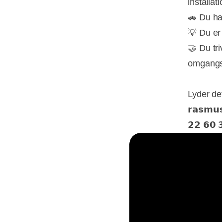
installat
🚗 Du ha
💡 Du er 𝘀
🤝 Du tr
omgangs
Lyder de
𝗿𝗮𝘀𝗺𝘂
𝟮𝟮 𝟲𝟬 