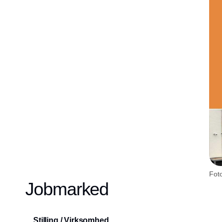
Foto
Jobmarked
Stilling / Virksomhed