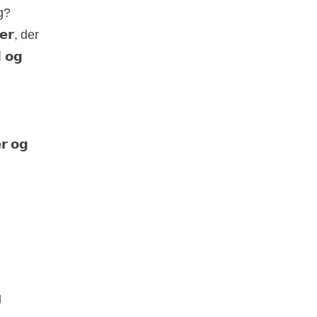
g?
𝗲𝗿, der
 𝗼𝗴
 𝗼𝗴
g