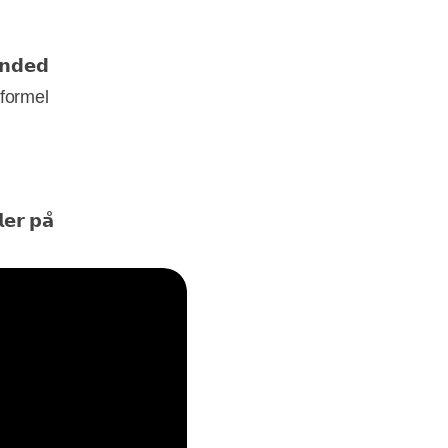
𝗻𝗱𝗲𝗱
uformel
𝗲𝗿 𝗽𝗮̊