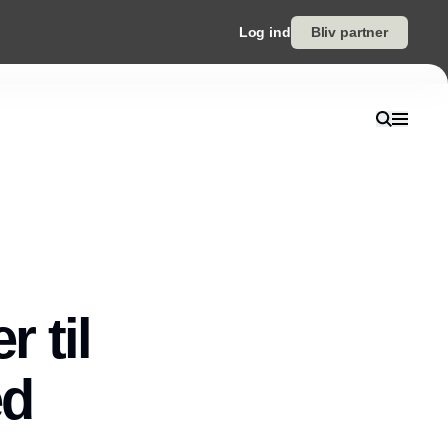
Log ind
Bliv partner
r til
ed