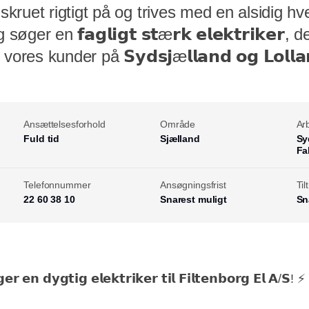
ruet rigtigt på og trives med en alsidig hv
øger en 𝗳𝗮𝗴𝗹𝗶𝗴𝘁 𝘀𝘁æ𝗿𝗸 𝗲𝗹𝗲𝗸𝘁𝗿𝗶𝗸𝗲𝗿,
es kunder på 𝗦𝘆𝗱𝘀𝗷æ𝗹𝗹𝗮𝗻𝗱 𝗼𝗴 𝗟𝗼𝗹𝗹𝗮𝗻
Ansættelsesforhold
Område
Ar
Fuld tid
Sjælland
Sy
Fa
Telefonnummer
Ansøgningsfrist
Ti
22 60 38 10
Snarest muligt
Sn
𝗲𝗿 𝗲𝗻 𝗱𝘆𝗴𝘁𝗶𝗴 𝗲𝗹𝗲𝗸𝘁𝗿𝗶𝗸𝗲𝗿 𝘁𝗶𝗹 𝗙𝗶𝗹𝘁𝗲𝗻𝗯𝗼𝗿𝗴 𝗘𝗹 𝗔/𝗦! ⚡️