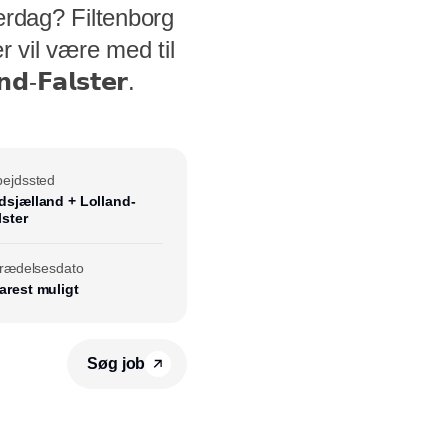
erdag? Filtenborg
 der vil være med til
-𝗙𝗮𝗹𝘀𝘁𝗲𝗿.
bejdssted
dsjælland + Lolland-
lster
ltrædelsesdato
arest muligt
Søg job