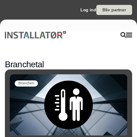
Log ind
Bliv partner
Annonce
Branchetal
Branchen