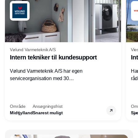
Vølund Varmeteknik A/S
Vie
Intern tekniker til kundesupport
In
Vølund Varmeteknik A/S har egen
Har
serviceorganisation med 30
råd
servicemedarbejdere over hele landet. Vi
lof
søger nu endnu en teknisk kollega - denne
pri
gang til kundesupport på kontoret i Herning.
for
Område
Ansøgningsfrist
Om
Midtjylland
Snarest muligt
Sjæ
Annonce