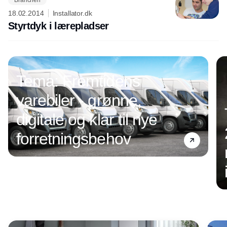
18.02.2014
Installator.dk
Styrtdyk i lærepladser
Annonce
Tema: Fremtidens
varebiler - grønne,
digitale og klar til nye
forretningsbehov
Annonce