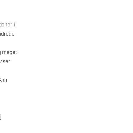
ioner i
undrede
og meget
viser
 Kim
g