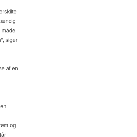
ærskilte
stændig
en måde
", siger
se af en
 en
trøm og
tår