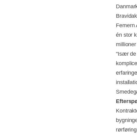
Danmark,
Bravidak
Femern A
én stor 
millione
"Især de
komplice
erfaringe
installa
Smedega
Efterspø
Kontrakt
bygninge
rørførin