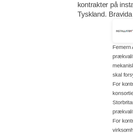
kontrakter på ins
Tyskland. Bravida
Femern A
prækvali
mekanisk
skal for
For kont
konsorti
Storbrit
prækvalif
For kont
virksomh