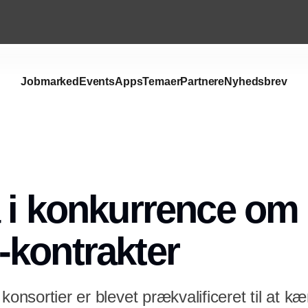
Jobmarked
Events
Apps
Temaer
Partnere
Nyhedsbrev
Annonce
 i konkurrence om 
kontrakter
 konsortier er blevet prækvalificeret til at 