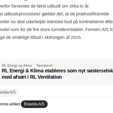
erfor forventes de først udbudt om cirka to år.
e udbudsprocedurer gælder det, at de prækvalificerede
eder nu skal udarbejde tekniske bud på kontrakterne ef
del som for de fire store tunnelkontrakter. Femern A/S f
ge de endelige tilbud i slutningen af 2015.
RL Energi og Klima
Sponseret
RL Energi & Klima etableres som nyt søstersels
med afsæt i RL Ventilation
avida A/S
enne artikel:
Bravida A/S
Annonce