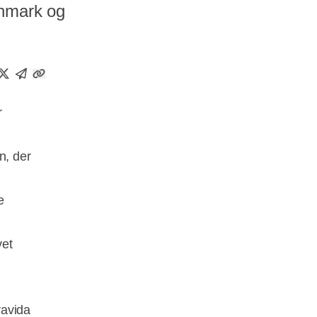
anmark og
r
n, der
e
vet
ravida