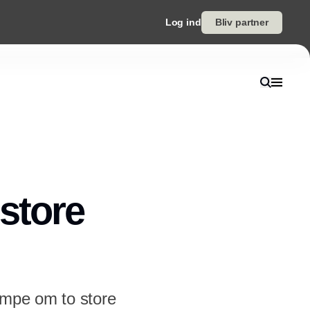
Log ind
Bliv partner
store
kæmpe om to store