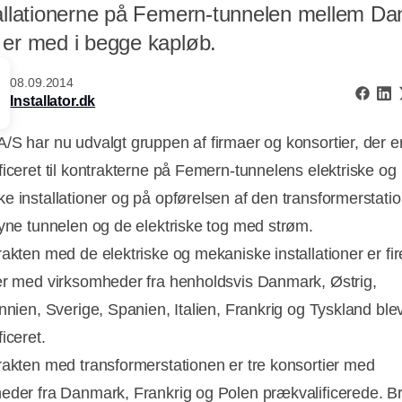
tallationerne på Femern-tunnelen mellem D
 er med i begge kapløb.
08.09.2014
Installator.dk
/S har nu udvalgt gruppen af firmaer og konsortier, der e
ficeret til kontrakterne på Femern-tunnelens elektriske og
e installationer og på opførelsen af den transformerstatio
syne tunnelen og de elektriske tog med strøm.
rakten med de elektriske og mekaniske installationer er fir
er med virksomheder fra henholdsvis Danmark, Østrig,
annien, Sverige, Spanien, Italien, Frankrig og Tyskland ble
iceret.
rakten med transformerstationen er tre konsortier med
eder fra Danmark, Frankrig og Polen prækvalificerede. B