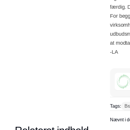
færdig. D
For begg
virksomh
udbudsmo
at modta
-LA
Tags:
Br
Nævnt i d