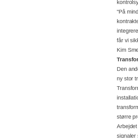
kontrols
"På mindr
kontrakte
integrer
får vi si
Kim Sme
Transfo
Den ande
ny stor 
Transform
installa
transform
større p
Arbejdet
signaler