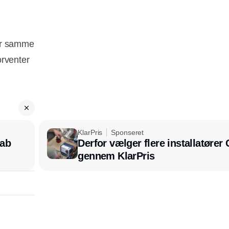
ter samme
orventer
KlarPris
Sponseret
kab
Derfor vælger flere installatøre
gennem KlarPris