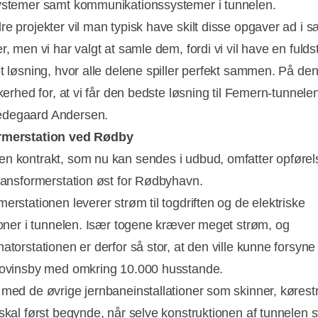
ystemer samt kommunikationssystemer i tunnelen.
e projekter vil man typisk have skilt disse opgaver ad i s
r, men vi har valgt at samle dem, fordi vi vil have en fuld
et løsning, hvor alle delene spiller perfekt sammen. På d
kkerhed for, at vi får den bedste løsning til Femern-tunnelen
degaard Andersen.
rmerstation ved Rødby
n kontrakt, som nu kan sendes i udbud, omfatter opførel
transformerstation øst for Rødbyhavn.
erstationen leverer strøm til togdriften og de elektriske
tioner i tunnelen. Især togene kræver meget strøm, og
atorstationen er derfor så stor, at den ville kunne forsyne
rovinsby med omkring 10.000 husstande.
 med de øvrige jernbaneinstallationer som skinner, køres
 skal først begynde, når selve konstruktionen af tunnelen s