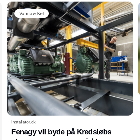
Varme & Køl
Installator.dk
Fenagy vil byde på Kredsløbs