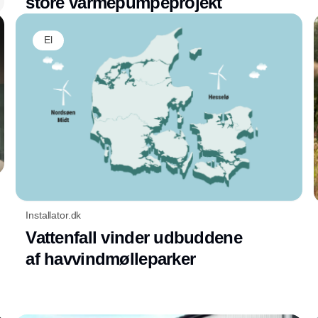
store varmepumpeprojekt
El
Installator.dk
Vattenfall vinder udbuddene
af havvindmølleparker