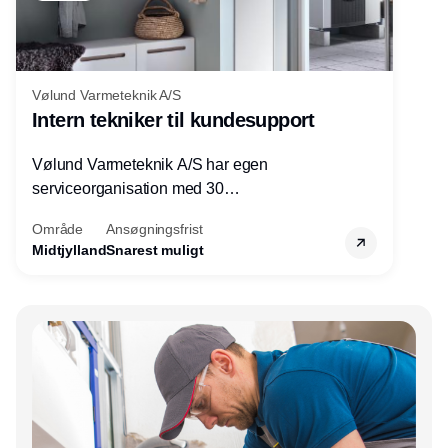
Vølund Varmeteknik A/S
Intern tekniker til kundesupport
Vølund Varmeteknik A/S har egen
serviceorganisation med 30
servicemedarbejdere over hele landet. Vi
Område
Ansøgningsfrist
søger nu endnu en teknisk kollega - denne
Midtjylland
Snarest muligt
gang til kundesupport på kontoret i Herning.
Annonce