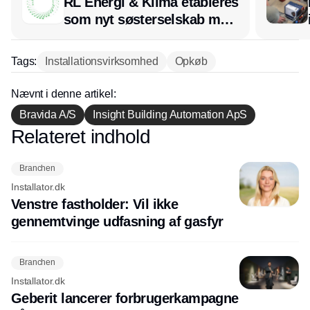
RL Energi & Klima etableres
som nyt søsterselskab med
afsæt i RL Ventilation
Tags:
Installationsvirksomhed
Opkøb
Nævnt i denne artikel:
Bravida A/S
Insight Building Automation ApS
Relateret indhold
Annonce
Branchen
Installator.dk
Venstre fastholder: Vil ikke
gennemtvinge udfasning af gasfyr
Branchen
Installator.dk
Geberit lancerer forbrugerkampagne