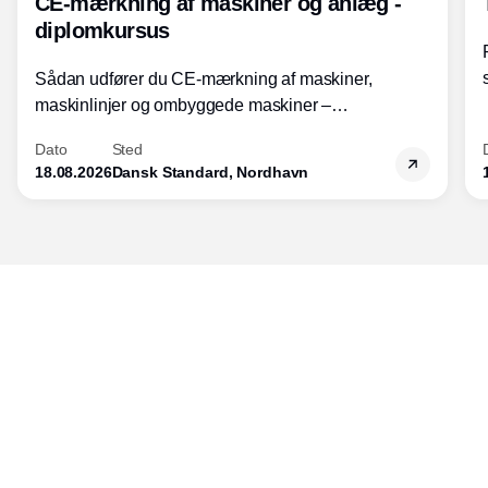
CE-mærkning af maskiner og anlæg -
diplomkursus
Sådan udfører du CE-mærkning af maskiner,
maskinlinjer og ombyggede maskiner –
Diplomkursus – 2 dage
Dato
Sted
18.08.2026
Dansk Standard, Nordhavn
Udgiver
Horisont Gruppen a/s
Strandlodsvej 44
2300 København S