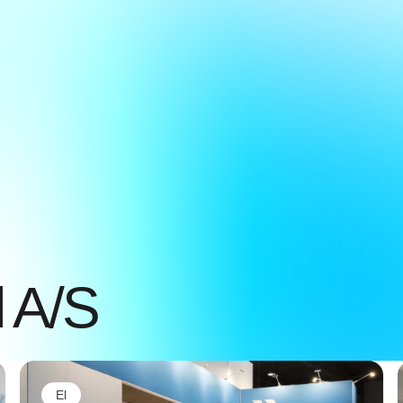
 A/S
El