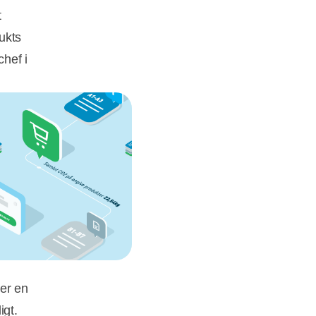
t
dukts
hef i
 er en
igt.