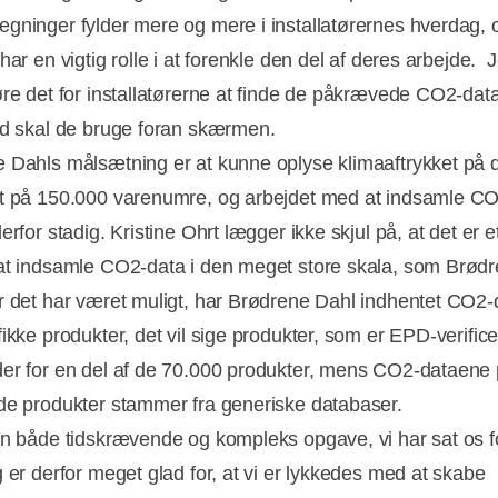
gninger fylder mere og mere i installatørernes hverdag, o
har en vigtig rolle i at forenkle den del af deres arbejde. J
øre det for installatørerne at finde de påkrævede CO2-dat
id skal de bruge foran skærmen.
 Dahls målsætning er at kunne oplyse klimaaftrykket på d
t på 150.000 varenumre, og arbejdet med at indsamle C
erfor stadig. Kristine Ohrt lægger ikke skjul på, at det er
at indsamle CO2-data i den meget store skala, som Brød
r det har været muligt, har Brødrene Dahl indhentet CO2-
fikke produkter, det vil sige produkter, som er EPD-verific
er for en del af de 70.000 produkter, mens CO2-dataene
de produkter stammer fra generiske databaser.
en både tidskrævende og kompleks opgave, vi har sat os f
g er derfor meget glad for, at vi er lykkedes med at skabe