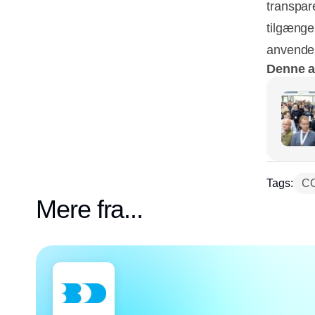
transpar
tilgænge
anvendel
Denne ar
Tags:
CO
Mere fra...