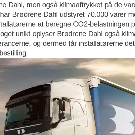
ne Dahl, men også klimaaftrykket på de var
 har Brødrene Dahl udstyret 70.000 varer 
nstallatørerne at beregne CO2-belastningen 
oget unikt oplyser Brødrene Dahl også klim
verancerne, og dermed får installatørerne d
bestilling.