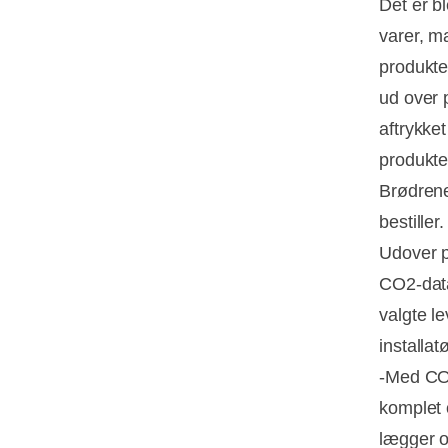
Det er b
varer, m
produkte
ud over 
aftrykke
produkte
Brødrene
bestiller.
Udover p
CO2-data
valgte le
installat
-Med CO2
komplet 
lægger o