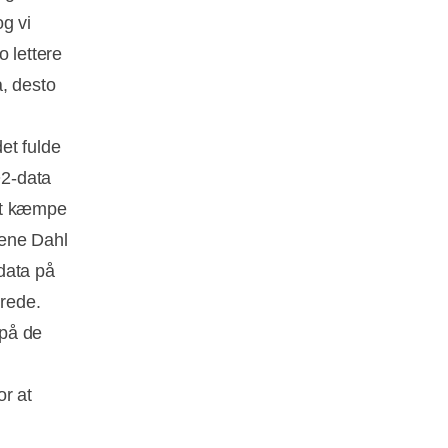
g vi
o lettere
a, desto
et fulde
O2-data
 et kæmpe
rene Dahl
data på
erede.
 på de
or at