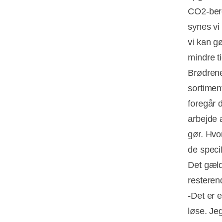
CO2-bere
synes vi 
vi kan g
mindre t
Brødrene
sortimen
foregår d
arbejde 
gør. Hvo
de speci
Det gæld
resteren
-Det er 
løse. Je