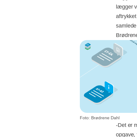
lægger v
aftrykket
samlede 
Brødrene
Foto: Brødrene Dahl
-Det er 
opgave, 