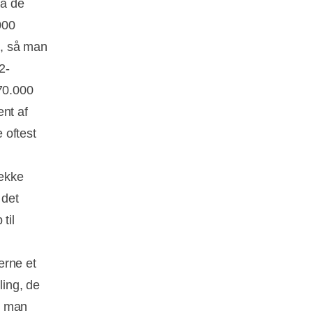
på de
000
å, så man
2-
 70.000
ent af
 oftest
række
 det
til
erne et
ling, de
r man