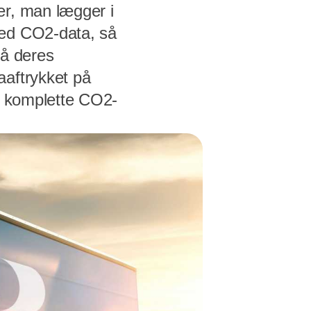
er, man lægger i
med CO2-data, så
på deres
aaftrykket på
et komplette CO2-