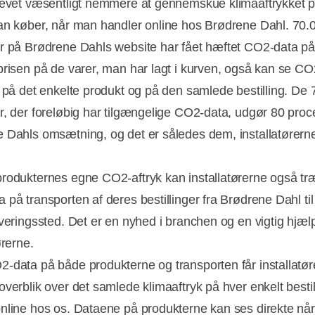
levet væsentligt nemmere at gennemskue klimaaftrykket 
an køber, når man handler online hos Brødrene Dahl. 70.
r på Brødrene Dahls website har fået hæftet CO2-data p
prisen på de varer, man har lagt i kurven, også kan se CO
t på det enkelte produkt og på den samlede bestilling. De
r, der foreløbig har tilgængelige CO2-data, udgør 80 proc
 Dahls omsætning, og det er således dem, installatørerne
rodukternes egne CO2-aftryk kan installatørerne også t
 på transporten af deres bestillinger fra Brødrene Dahl til
veringssted. Det er en nyhed i branchen og en vigtig hjælp 
ørerne.
-data på både produkterne og transporten får installatør
overblik over det samlede klimaaftryk på hver enkelt bestil
nline hos os. Dataene på produkterne kan ses direkte nå