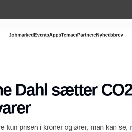
Jobmarked
Events
Apps
Temaer
Partnere
Nyhedsbrev
e Dahl sætter CO2-
varer
re kun prisen i kroner og ører, man kan se,