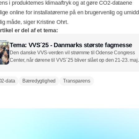
ens i produkternes klimaaftryk og at gøre CO2-dataene
lige online for installatørerne på en brugervenlig og umidd
ig måde, siger Kristine Ohrt.
tikel er del af et tema:
Tema: VVS´25 - Danmarks største fagmesse
Den danske VVS-verden vil strømme til Odense Congress
Center, når dørene til VVS´25 bliver slået op den 21-23. maj.
Arrangørerne håber på besøgsrekord, og der er med 184
udstillere i de propfyldte haller nok at udforske for de
2-data
Bæredygtighed
Transparens
besøgende, der også kan blive lidt klogere på en række
fagspecifikke emner på Fagscenen. Læs meget mere om,
hvad VVS´25 tilbyder i dette tema.