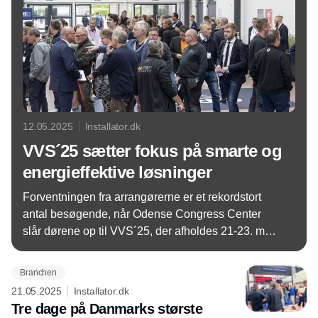
12.05.2025
Installator.dk
VVS´25 sætter fokus på smarte og
energieffektive løsninger
Forventningen fra arrangørerne er et rekordstort
antal besøgende, når Odense Congress Center
slår dørene op til VVS´25, der afholdes 21-23. maj.
Og der er nok at udforske på Danmarks største
fagmesse indenfor vand, varme, energi og klima
Branchen
med 184 udstillere i fire udsolgte og propfyldte
21.05.2025
Installator.dk
haller.
Tre dage på Danmarks største