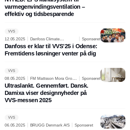
varmegenvindingsventilation –
effektiv og tidsbesparende
VVS
12.05.2025
Danfoss Climate
Sponseret
Solutions
Danfoss er klar til VVS’25 i Odense:
Fremtidens løsninger venter på dig
VVS
08.05.2025
FM Mattsson Mora Group
Sponseret
Danmark ApS
Ultraslankt. Gennemført. Dansk.
Damixa viser designnyheder på
VVS-messen 2025
VVS
06.05.2025
BRUGG Denmark A/S
Sponseret