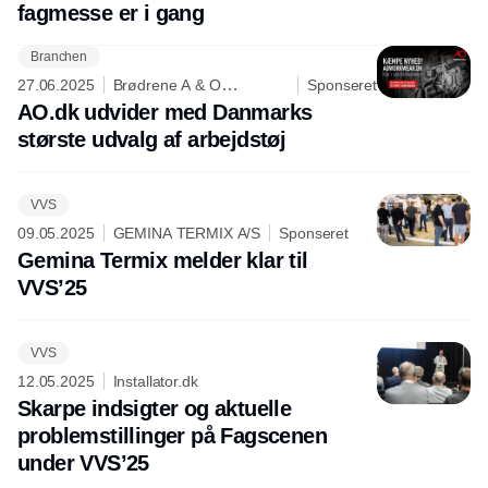
fagmesse er i gang
Branchen
27.06.2025
Brødrene A & O
Sponseret
Johansen A/S
AO.dk udvider med Danmarks
største udvalg af arbejdstøj
VVS
09.05.2025
GEMINA TERMIX A/S
Sponseret
Gemina Termix melder klar til
VVS’25
VVS
12.05.2025
Installator.dk
Skarpe indsigter og aktuelle
problemstillinger på Fagscenen
under VVS’25