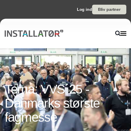
Log ind
Bliv partner
Tema: VVS´25 -
Danmarks største
fagmesse