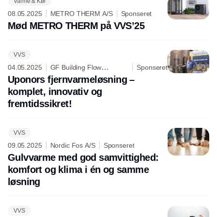
Varme & Køl
08.05.2025
METRO THERM A/S
Sponseret
Mød METRO THERM på VVS’25
VVS
04.05.2025
GF Building Flow
Sponseret
Solutions (Uponor A/S)
Uponors fjernvarmeløsning –
komplet, innovativ og
fremtidssikret!
VVS
09.05.2025
Nordic Fos A/S
Sponseret
Gulvvarme med god samvittighed:
komfort og klima i én og samme
løsning
VVS