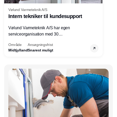
Vølund Varmeteknik A/S
Intern tekniker til kundesupport
Vølund Varmeteknik A/S har egen
serviceorganisation med 30
servicemedarbejdere over hele landet. Vi
Område
Ansøgningsfrist
søger nu endnu en teknisk kollega - denne
Midtjylland
Snarest muligt
gang til kundesupport på kontoret i Herning.
Annonce