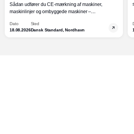
Sådan udfører du CE-mærkning af maskiner,
maskinlinjer og ombyggede maskiner –
Diplomkursus – 2 dage
Dato
Sted
18.08.2026
Dansk Standard, Nordhavn
Udgiver
Horisont Gruppen a/s
Strandlodsvej 44
2300 København S
Telefon:
53506060
www.horisontgruppen.dk