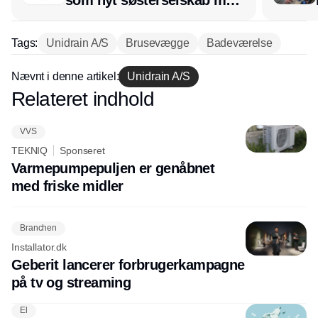
afsæt i RL Ventilation
Tags:
Unidrain A/S
Brusevægge
Badeværelse
Nævnt i denne artikel:
Unidrain A/S
Relateret indhold
Annonce
VVS
TEKNIQ
Sponseret
Varmepumpepuljen er genåbnet
med friske midler
Branchen
Installator.dk
Geberit lancerer forbrugerkampagne
på tv og streaming
El