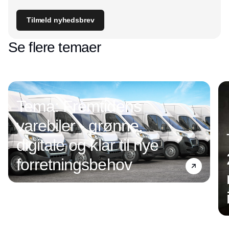
Tilmeld nyhedsbrev
Se flere temaer
Tema: Fremtidens
varebiler - grønne,
digitale og klar til nye
forretningsbehov