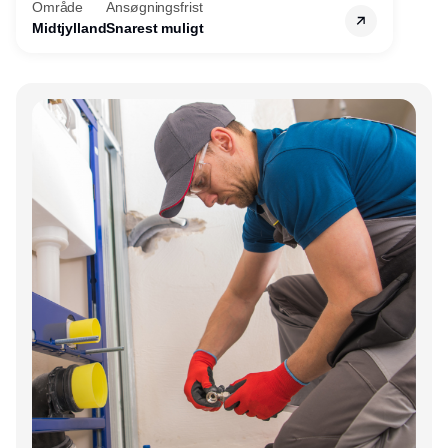
Område
Ansøgningsfrist
søger nu endnu en teknisk kollega - denne
Midtjylland
Snarest muligt
gang til kundesupport på kontoret i Herning.
Annonce