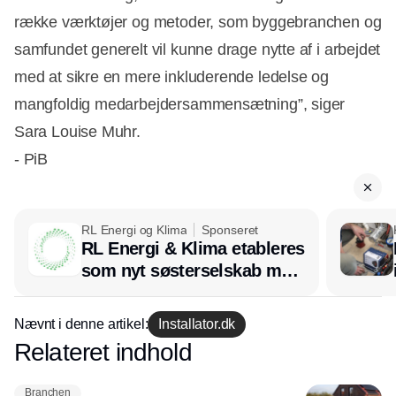
række værktøjer og metoder, som byggebranchen og
samfundet generelt vil kunne drage nytte af i arbejdet
med at sikre en mere inkluderende ledelse og
mangfoldig medarbejdersammensætning”, siger
Sara Louise Muhr.
- PiB
RL Energi og Klima
Sponseret
RL Energi & Klima etableres
som nyt søsterselskab med
afsæt i RL Ventilation
Nævnt i denne artikel:
Installator.dk
Relateret indhold
Annonce
Branchen