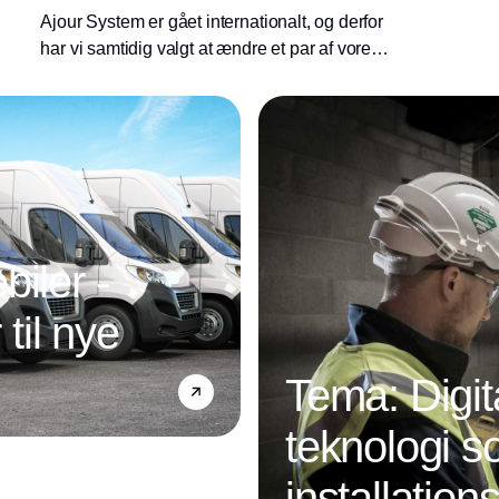
Ajour System er gået internationalt, og derfor
har vi samtidig valgt at ændre et par af vores
modulnavne.
iler -
 til nye
Tema: Digit
teknologi s
installatio