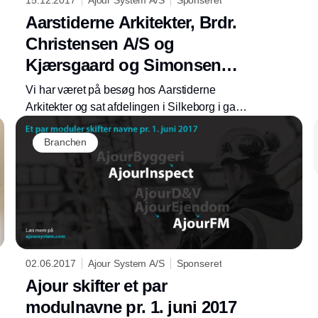
Aarstiderne Arkitekter, Brdr.
Christensen A/S og
Kjærsgaard og Simonsen
ApS indgår aftale med Ajour
Vi har været på besøg hos Aarstiderne
System A/S
Arkitekter og sat afdelingen i Silkeborg i gang
med AjourBox og AjourInspect til
Annonce
projektstyring, tilsyn og mangler.
Branchen
02.06.2017
Ajour System A/S
Sponseret
Ajour skifter et par
modulnavne pr. 1. juni 2017