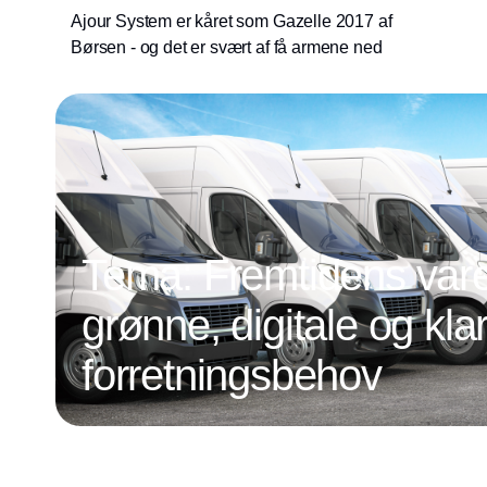
Ajour System er kåret som Gazelle 2017 af
Børsen - og det er svært af få armene ned
Tema: Fremtidens vareb
grønne, digitale og klar
forretningsbehov