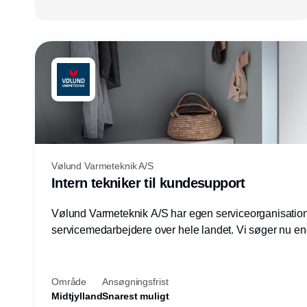
Vølund Varmeteknik A/S
Intern tekniker til kundesupport
Vølund Varmeteknik A/S har egen serviceorganisatio
servicemedarbejdere over hele landet. Vi søger nu e
teknisk kollega - denne gang til kundesupport på konto
Herning.
Område
Ansøgningsfrist
Midtjylland
Snarest muligt