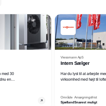
Viessmann ApS
Intern Sælger
n med 30
Har du lyst til at arbejde m
ndnu en
virksomhed med højt til loft
ret i
prioriteres højt, så er denne s
Område
Ansøgningsfrist
Sjælland
Snarest muligt