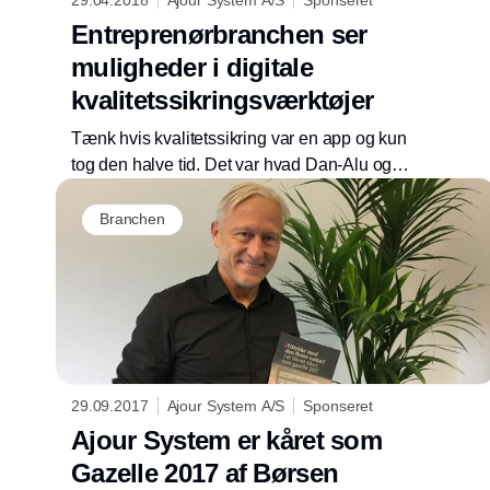
Entreprenørbranchen ser
muligheder i digitale
kvalitetssikringsværktøjer
Tænk hvis kvalitetssikring var en app og kun
tog den halve tid. Det var hvad Dan-Alu og
Toppenberg H.O.K drømte om, før Ajour
System gav dem det digitale værktøj, som
Branchen
gjorde drømmen virkelig.
29.09.2017
Ajour System A/S
Sponseret
Ajour System er kåret som
Gazelle 2017 af Børsen