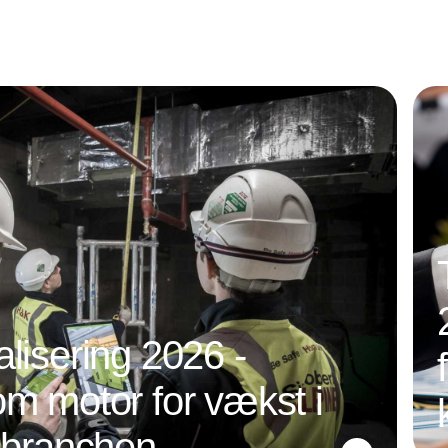
alisering 2026 -
om motor for vækst i
nsbranchen