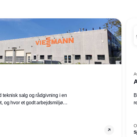
A
A
ed teknisk salg og rådgivning i en
B
et, og hvor et godt arbejdsmiljø
r
tilling den rette for dig.
g
–
s
O
S