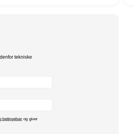
ndenfor tekniske
g betingelser
og giver