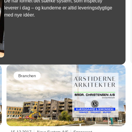
De har formet det stærke system, som Inspectly
leverer i dag – og kunderne er altid leveringsdygtige
med nye idéer.
Branchen
15.12.2017
Ajour System A/S
Sponseret