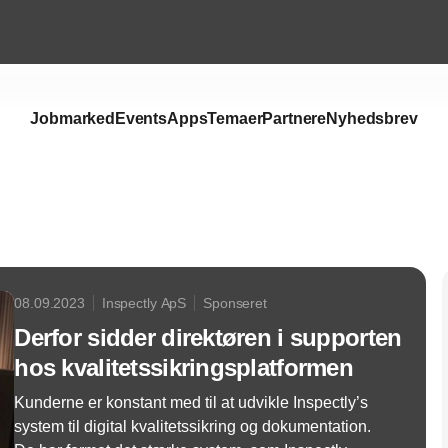
Jobmarked
Events
Apps
Temaer
Partnere
Nyhedsbrev
Annonce
08.09.2023
Inspectly ApS
Sponseret
Derfor sidder direktøren i supporten
hos kvalitetssikringsplatformen
Kunderne er konstant med til at udvikle Inspectly’s
system til digital kvalitetssikring og dokumentation.