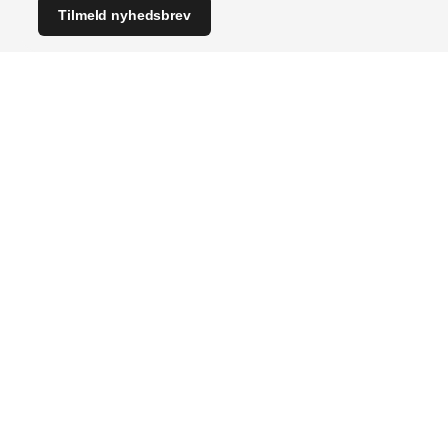
Tilmeld nyhedsbrev
Indhold
Branchen
Bygningsautomatik