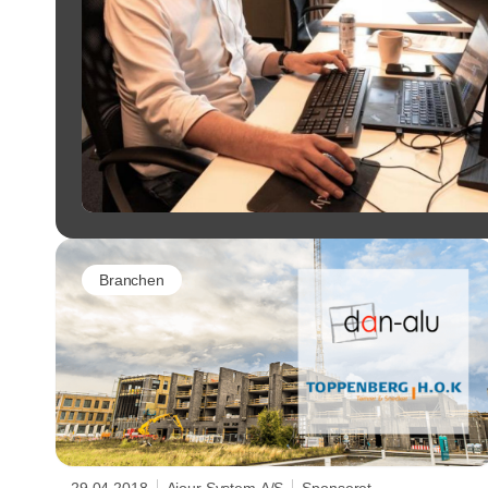
Branchen
29.04.2018
Ajour System A/S
Sponseret