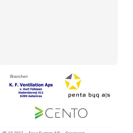
Branchen
05.10.2017
Ajour System A/S
Sponseret