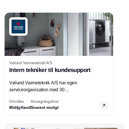
Vølund Varmeteknik A/S
Intern tekniker til kundesupport
Vølund Varmeteknik A/S har egen
serviceorganisation med 30
servicemedarbejdere over hele landet. Vi
Område
Ansøgningsfrist
søger nu endnu en teknisk kollega - denne
Midtjylland
Snarest muligt
gang til kundesupport på kontoret i Herning.
Annonce