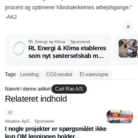
procent og optimerer håndværkernes arbejdsgange.”
-AKJ
RL Energi og Klima
Sponseret
RL Energi & Klima etableres
som nyt søsterselskab med
afsæt i RL Ventilation
Tags:
Levering
CO2-neutral
El-varevogne
Nævnt i denne artikel:
Carl Ras A/S
Relateret indhold
Annonce
El
Alcadon ApS
Sponseret
I nogle projekter er spørgsmålet ikke
kun OM løsningen holder...