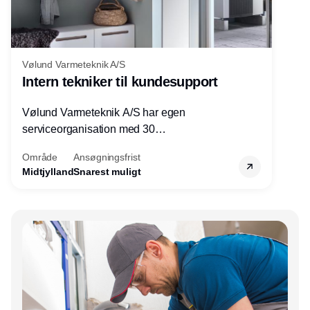
Vølund Varmeteknik A/S
Intern tekniker til kundesupport
Vølund Varmeteknik A/S har egen
serviceorganisation med 30
servicemedarbejdere over hele landet. Vi
Område
Ansøgningsfrist
søger nu endnu en teknisk kollega - denne
Midtjylland
Snarest muligt
gang til kundesupport på kontoret i Herning.
Annonce