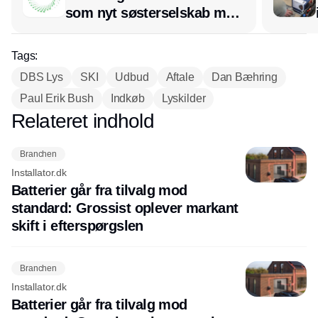
som nyt søsterselskab med
afsæt i RL Ventilation
Tags:
DBS Lys
SKI
Udbud
Aftale
Dan Bæhring
Paul Erik Bush
Indkøb
Lyskilder
Relateret indhold
Annonce
Branchen
Installator.dk
Batterier går fra tilvalg mod
standard: Grossist oplever markant
skift i efterspørgslen
Branchen
Installator.dk
Batterier går fra tilvalg mod