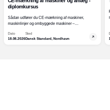
CE-mærkning af maskiner og anlæg -
diplomkursus
Sådan udfører du CE-mærkning af maskiner,
maskinlinjer og ombyggede maskiner –
Diplomkursus – 2 dage
Dato
Sted
18.08.2026
Dansk Standard, Nordhavn
Udgiver
Horisont Gruppen a/s
Strandlodsvej 44
2300 København S