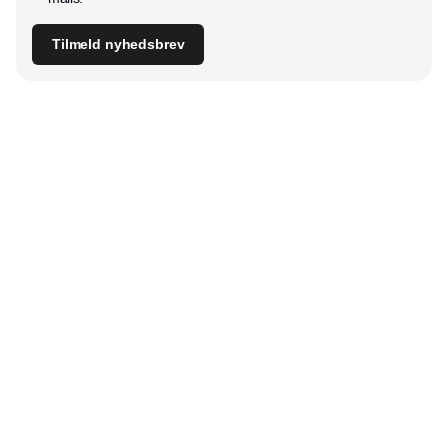
Tilmeld nyhedsbrev
Udgiver
Horisont Gruppen a/s
Strandlodsvej 44
2300 København S
Telefon:
53506060
www.horisontgruppen.dk
Indhold
Branchen
Sikkerhed
Partnere
Bygningsautomatik
Ventilation
RSS-feed