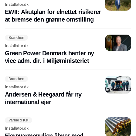
Installator.dk
EWII: Akutplan for elnettet risikerer
at bremse den grønne omstilling
Branchen
Installator.dk
Green Power Denmark henter ny
vice adm. dir. i Miljøministeriet
Branchen
Installator.dk
Andersen & Heegaard får ny
international ejer
Varme & Køl
Installator.dk
Fjernvarmepuljen åbner med