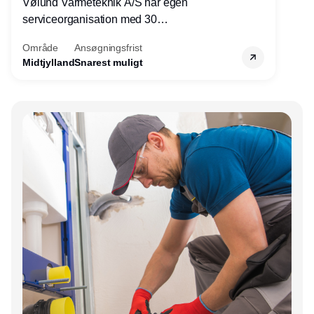
Vølund Varmeteknik A/S har egen
serviceorganisation med 30
servicemedarbejdere over hele landet. Vi
Område
Ansøgningsfrist
søger nu endnu en teknisk kollega - denne
Midtjylland
Snarest muligt
gang til kundesupport på kontoret i Herning.
Annonce