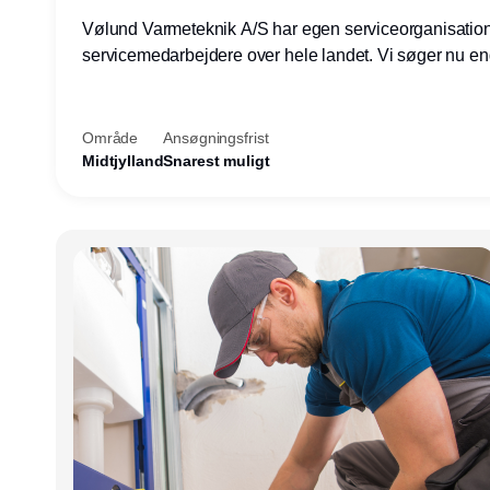
Vølund Varmeteknik A/S har egen serviceorganisatio
servicemedarbejdere over hele landet. Vi søger nu e
teknisk kollega - denne gang til kundesupport på konto
Herning.
Område
Ansøgningsfrist
Midtjylland
Snarest muligt