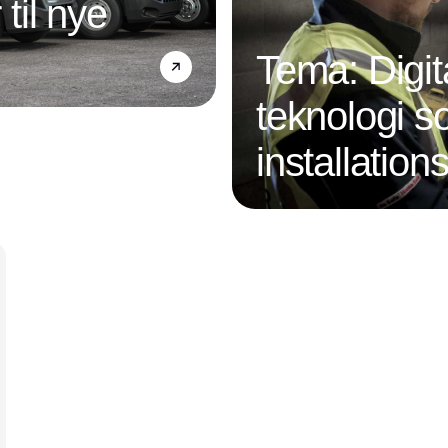
 til nye
Tema: Digit
teknologi s
installatio
Annonce