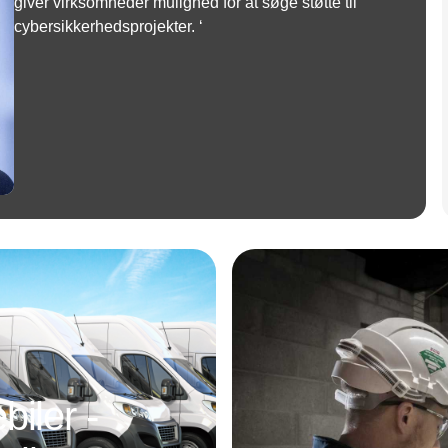
giver virksomheder mulighed for at søge støtte til
cybersikkerhedsprojekter. ‘
Annonce
iler -