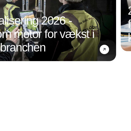
alisering 2026 -
om motor for vækst i
nsbranchen