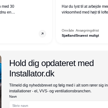
n med 30
Har du lyst til at arbejde m
ndnu en
virksomhed med højt til loft
ret i
prioriteres højt, så er denne s
Område
Ansøgningsfrist
Sjælland
Snarest muligt
Annonce
Hold dig opdateret med
Installator.dk
Tilmeld dig nyhedsbrevet og følg med i alt som rører sig i
installationer - el, VVS- og ventilationsbranchen.
Navn