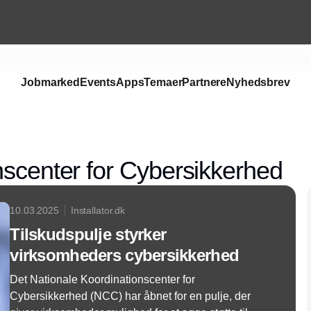
Jobmarked
Events
Apps
Temaer
Partnere
Nyhedsbrev
Annonce
nscenter for Cybersikkerhed
10.03.2025
Installator.dk
Tilskudspulje styrker
virksomheders cybersikkerhed
Det Nationale Koordinationscenter for
Cybersikkerhed (NCC) har åbnet for en pulje, der