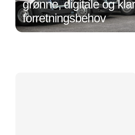
grønne, digitale og klar
forretningsbehov