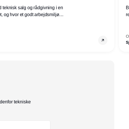
ed teknisk salg og rådgivning i en
B
et, og hvor et godt arbejdsmiljø
r
tilling den rette for dig.
g
–
s
O
S
ndenfor tekniske