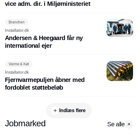
vice adm. dir. i Miljøministeriet
Branchen
Installator.dk
Andersen & Heegaard får ny
international ejer
Varme & Køl
Installator.dk
Fjernvarmepuljen åbner med
fordoblet støttebeløb
Indlæs flere
Jobmarked
Se alle