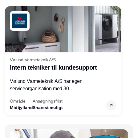
Vølund Varmeteknik A/S
Intern tekniker til kundesupport
Vølund Varmeteknik A/S har egen
serviceorganisation med 30
servicemedarbejdere over hele landet. Vi
Område
Ansøgningsfrist
søger nu endnu en teknisk kollega - denne
Midtjylland
Snarest muligt
gang til kundesupport på kontoret i Herning.
Annonce