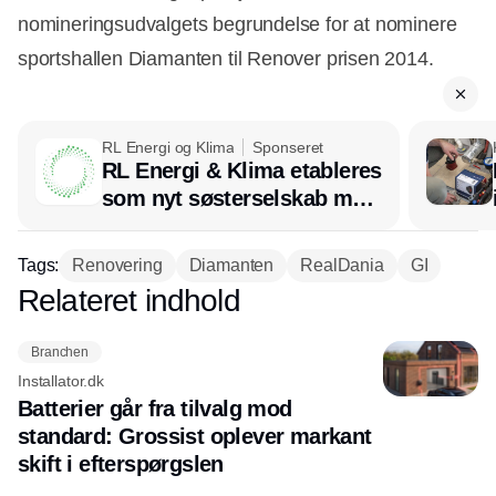
nomineringsudvalgets begrundelse for at nominere
sportshallen Diamanten til Renover prisen 2014.
RL Energi og Klima
Sponseret
RL Energi & Klima etableres
som nyt søsterselskab med
afsæt i RL Ventilation
Tags:
Renovering
Diamanten
RealDania
GI
Relateret indhold
Annonce
Branchen
Installator.dk
Batterier går fra tilvalg mod
standard: Grossist oplever markant
skift i efterspørgslen