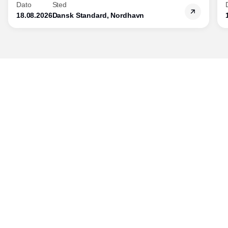
Dato
Sted
18.08.2026
Dansk Standard, Nordhavn
Udgiver
Horisont Gruppen a/s
Strandlodsvej 44
2300 København S
Telefon:
53506060
www.horisontgruppen.dk
Indhold
Branchen
Sikkerhed
Partnere