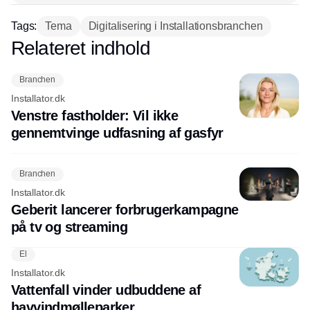
kan frigøre tid, skabe overblik og
minimere fejl – fra planlægningsapps og
Tags:
Tema
Digitalisering i Installationsbranchen
lagerstyring til BIM-modeller og AR.
Relateret indhold
Annonce
Nogle virksomheder er allerede gået all-
in og har skabt både højere effektivitet
Branchen
og gladere medarbejdere, mens mange
Installator.dk
andre er på vej. Læs med i dette tema,
Venstre fastholder: Vil ikke
hvor vi sætter fokus på, hvordan digitale
gennemtvinge udfasning af gasfyr
løsninger kan skabe målbar værdi i din
virksomhed.
Branchen
Installator.dk
Geberit lancerer forbrugerkampagne
på tv og streaming
El
Installator.dk
Vattenfall vinder udbuddene af
havvindmølleparker