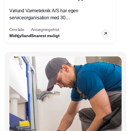
Vølund Varmeteknik A/S har egen
serviceorganisation med 30
servicemedarbejdere over hele landet. Vi
Område
Ansøgningsfrist
søger nu endnu en teknisk kollega - denne
Midtjylland
Snarest muligt
gang til kundesupport på kontoret i Herning.
Annonce