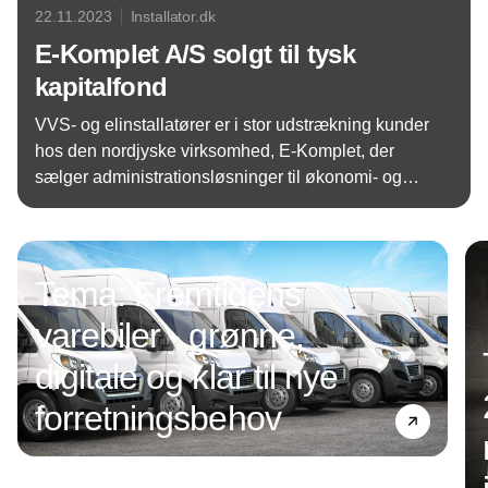
22.11.2023
Installator.dk
E-Komplet A/S solgt til tysk
kapitalfond
VVS- og elinstallatører er i stor udstrækning kunder
hos den nordjyske virksomhed, E-Komplet, der
sælger administrationsløsninger til økonomi- og
opgavestyring og nu overtages af den tyske
Annonce
BuildTec Software Group, finansielt understøttet af
kapitalfonden Bregal Unternehmerkapital.
Tema: Fremtidens
varebiler - grønne,
digitale og klar til nye
forretningsbehov