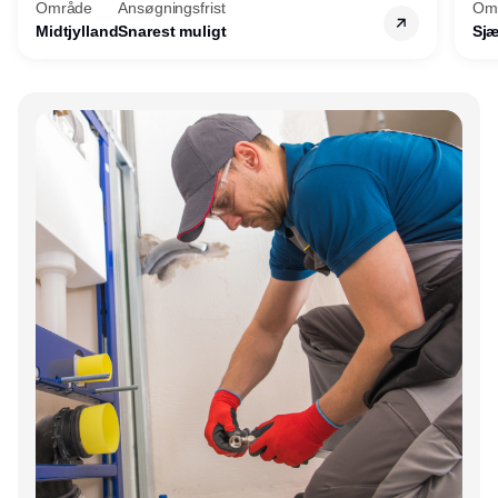
Område
Ansøgningsfrist
Om
Midtjylland
Snarest muligt
Sjæ
Annonce