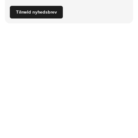
Tilmeld nyhedsbrev
Udgiver
Horisont Gruppen a/s
Strandlodsvej 44
2300 København S
Telefon:
53506060
www.horisontgruppen.dk
Indhold
Branchen
Sikkerhed
Partnere
Bygningsautomatik
Ventilation
RSS-feed
El
VVS
Nyhedsbrev