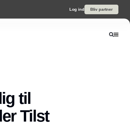
Log ind
Bliv partner
g til
er Tilst