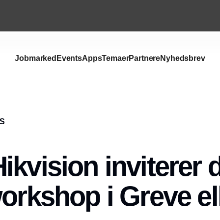
Jobmarked
Events
Apps
Temaer
Partnere
Nyhedsbrev
/S
kvision inviterer di
orkshop i Greve ell