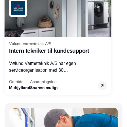
Vølund Varmeteknik A/S
Intern tekniker til kundesupport
Vølund Varmeteknik A/S har egen
serviceorganisation med 30
servicemedarbejdere over hele landet. Vi
Område
Ansøgningsfrist
søger nu endnu en teknisk kollega - denne
Midtjylland
Snarest muligt
gang til kundesupport på kontoret i Herning.
Annonce