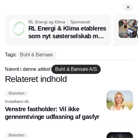
RL Energi og Klima
Sponseret
RL Energi & Klima etableres
Annonce
som nyt søsterselskab med
afsæt i RL Ventilation
Tags:
Buhl & Bønsøe
Nævnt i denne artikel:
Buhl & Bønsøe A/S
Relateret indhold
Annonce
Branchen
Installator.dk
Venstre fastholder: Vil ikke
gennemtvinge udfasning af gasfyr
Branchen