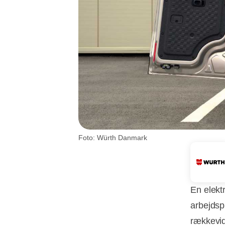
Foto: Würth Danmark
En elekt
arbejdsp
rækkevid