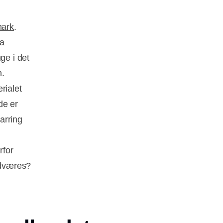
ark
.
ra
ge i det
n.
rialet
de er
parring
rfor
ndværes?
.