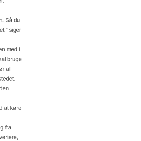
r,
en. Så du
t,” siger
den med i
kal bruge
ør af
stedet.
 den
d at køre
g fra
vertere,