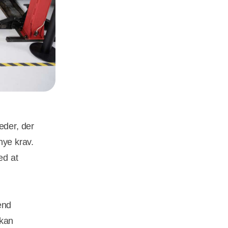
eder, der
 nye krav.
ed at
end
 kan