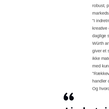
robust, 
markedsc
”I indret
kreative
daglige 
Würth ar
giver et
ikke mate
med kun
”Rækkevi
handler 
Og hvord