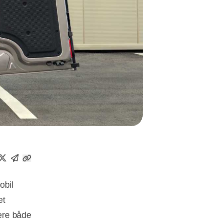
obil
et
ære både