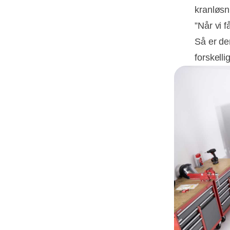
kranløsn
”Når vi f
Så er de
forskelli