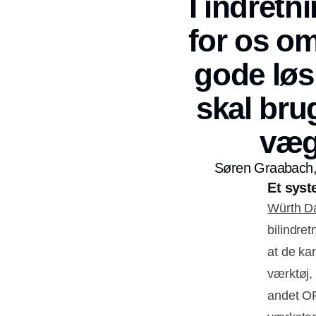
I indretn
for os om
gode løs
skal bru
væg
Søren Graabach,
Et sys
Würth 
bilindre
at de ka
værktøj,
andet OR