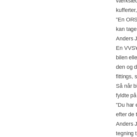
værksted
kufferter
”En ORSY
kan tage
Anders J
En VVS'er
bilen el
den og d
fittings
Så når bi
fyldte p
”Du har e
efter de
Anders J
tegning t