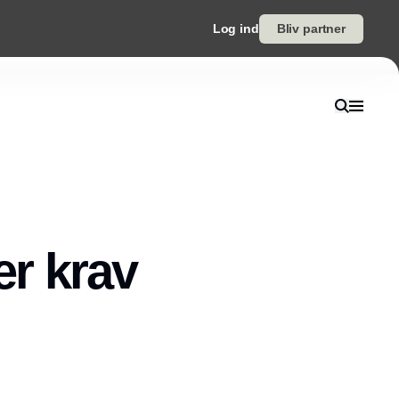
Log ind
Bliv partner
er krav