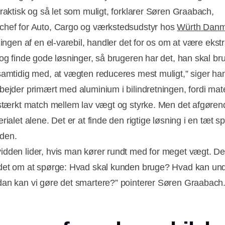
praktisk og så let som muligt, forklarer Søren Graabach,
hef for Auto, Cargo og værkstedsudstyr hos
Würth Danm
ningen af en el-varebil, handler det for os om at være ekst
 og finde gode løsninger, så brugeren har det, han skal bru
samtidig med, at vægten reduceres mest muligt,” siger ha
bejder primært med aluminium i bilindretningen, fordi mate
 stærkt match mellem lav vægt og styrke. Men det afgøren
rialet alene. Det er at finde den rigtige løsning i en tæt s
den.
dden lider, hvis man kører rundt med for meget vægt. De
det om at spørge: Hvad skal kunden bruge? Hvad kan u
an kan vi gøre det smartere?” pointerer Søren Graabach