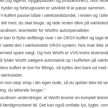
et (og lageret, byggepladsen og produktionen), hvor reole
, hylder og forbrugsvarer er udviklet til at passe sammen.
-kuffert passer både i værkstedsbordet, i reolen og i bil
 det med, du skal bruge, og lade resten blive på værkstede
acobsen, teamleder for Würths autospecialister.
 kan fx flytte rørfittings over i sin ORSY-kuffert og tage 
ler sætte den i værkstedets ORSY-system, hvis man ikke s
ermed spare vægt. Og hvis Würth er VVS’erens leverand
, så fylder Würth sælgere automatisk op i kufferten på værk
lens kuffert er tom for fittings, så byttes den bare ud med
å værkstedet.
n non-stop shop i din egen butik, så du spilder ikke tid ve
 ting, du løbende bruger.”
acobsen understreger, at Würth leverer en komplet løsnin
il færdigmonteret bil. Det kan også omfatte lys, lygter, con