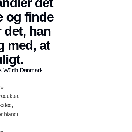
andler det
e og finde
 det, han
g med, at
igt.
os Würth Danmark
ve
rodukter,
ksted,
r blandt