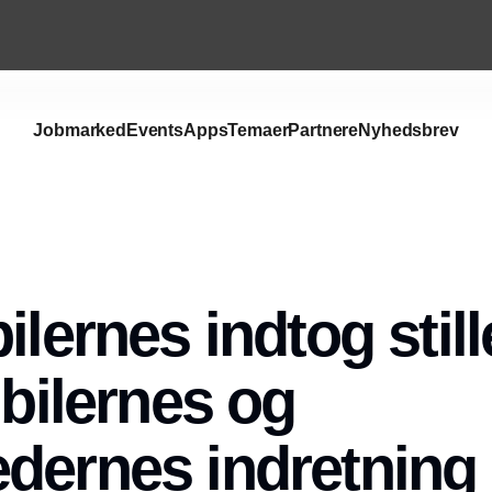
Jobmarked
Events
Apps
Temaer
Partnere
Nyhedsbrev
ilernes indtog still
 bilernes og
dernes indretning