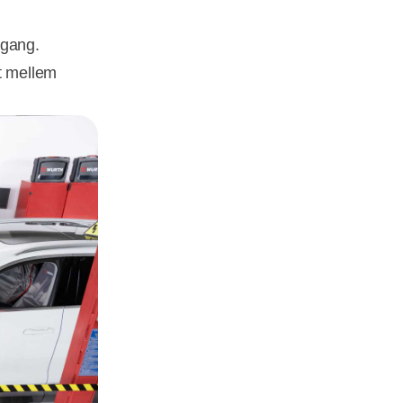
mgang.
dt mellem