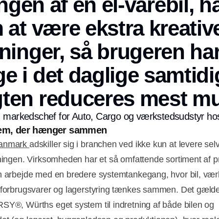
ingen af en el-varebil, h
 at være ekstra kreativ
ninger, så brugeren har
ge i det daglige samtidi
ten reduceres mest mul
 markedschef for Auto, Cargo og værkstedsudstyr h
tem, der hænger sammen
Danmark
adskiller sig i branchen ved ikke kun at levere sel
tningen. Virksomheden har et så omfattende sortiment af p
n arbejde med en bredere systemtankegang, hvor bil, vær
 forbrugsvarer og lagerstyring tænkes sammen. Det gælde
SY®, Würths eget system til indretning af både bilen og