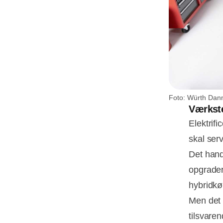
Foto: Würth Dan
Værkste
Elektrif
skal serv
Det hand
opgrader
hybridkø
Men det 
tilsvaren