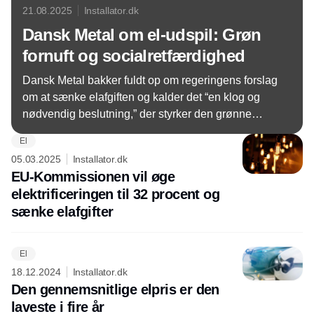
21.08.2025
Installator.dk
Dansk Metal om el-udspil: Grøn
fornuft og socialretfærdighed
Dansk Metal bakker fuldt op om regeringens forslag
om at sænke elafgiften og kalder det “en klog og
nødvendig beslutning,” der styrker den grønne
omstilling og giver mere luft i en tid med stigende
El
leveomkostninger.
05.03.2025
Installator.dk
EU-Kommissionen vil øge
elektrificeringen til 32 procent og
sænke elafgifter
El
18.12.2024
Installator.dk
Den gennemsnitlige elpris er den
laveste i fire år