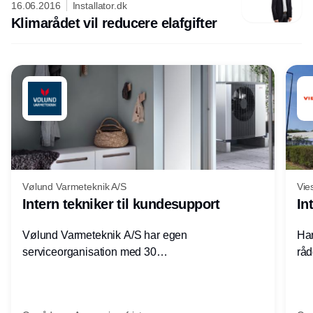
16.06.2016
Installator.dk
Klimarådet vil reducere elafgifter
Vølund Varmeteknik A/S
Vie
Intern tekniker til kundesupport
In
Vølund Varmeteknik A/S har egen
Har
serviceorganisation med 30
råd
servicemedarbejdere over hele landet. Vi
lof
søger nu endnu en teknisk kollega - denne
pri
gang til kundesupport på kontoret i Herning.
for