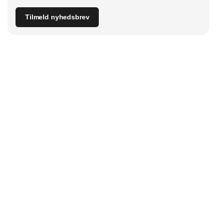
Tilmeld nyhedsbrev
Udgiver
Horisont Gruppen a/s
Strandlodsvej 44
2300 København S
Telefon:
53506060
www.horisontgruppen.dk
Indhold
Branchen
Sikkerhed
Partnere
Bygningsautomatik
Ventilation
RSS-feed
El
VVS
Nyhedsbrev