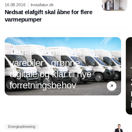
16.08.2016
Installator.dk
Nedsat elafgift skal åbne for flere
varmepumper
Tema: Fremtidens
varebiler - grønne,
digitale og klar til nye
forretningsbehov
Energioptimering
Annonce