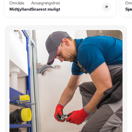
Område
Ansøgningsfrist
Om
Midtjylland
Snarest muligt
Sjæ
Annonce