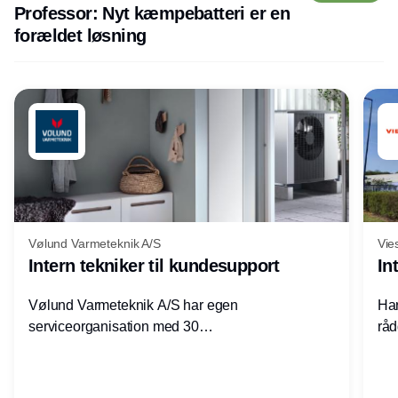
Professor: Nyt kæmpebatteri er en
forældet løsning
Vølund Varmeteknik A/S
Vie
Intern tekniker til kundesupport
In
Vølund Varmeteknik A/S har egen
Har
serviceorganisation med 30
råd
servicemedarbejdere over hele landet. Vi
lof
søger nu endnu en teknisk kollega - denne
pri
gang til kundesupport på kontoret i Herning.
for