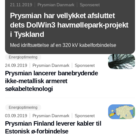
21.11.2019
Prysmian Danmark
Sponseret
Prysmian har vellykket afsluttet
dets DolWin3 havmøllepark-projekt
i Tyskland
Med idriftsættelse af en 320 kV kabelforbindelse
Energioptimering
24.09.2019
Prysmian Danmark
Sponseret
Prysmian lancerer banebrydende
ikke-metallisk armeret
søkabelteknologi
Energioptimering
03.09.2019
Prysmian Danmark
Sponseret
Prysmian Finland leverer kabler til
Estonisk ø-forbindelse