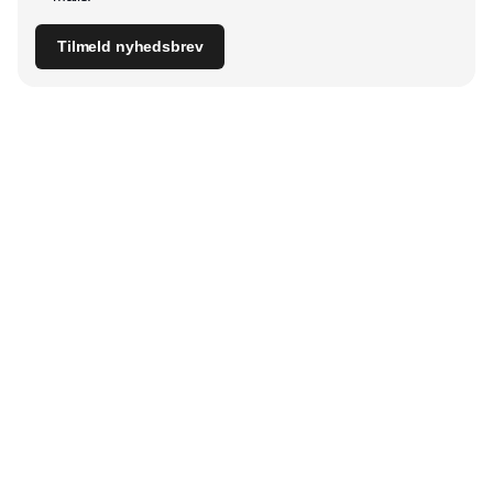
Tilmeld nyhedsbrev
Udgiver
Horisont Gruppen a/s
Strandlodsvej 44
2300 København S
Telefon:
53506060
www.horisontgruppen.dk
Indhold
Branchen
Sikkerhed
Partnere
Bygningsautomatik
Ventilation
RSS-feed