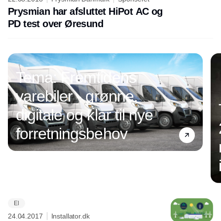
Prysmian har afsluttet HiPot AC og
PD test over Øresund
Tema: Fremtidens
varebiler - grønne,
digitale og klar til nye
forretningsbehov
El
Annonce
24.04.2017
Installator.dk