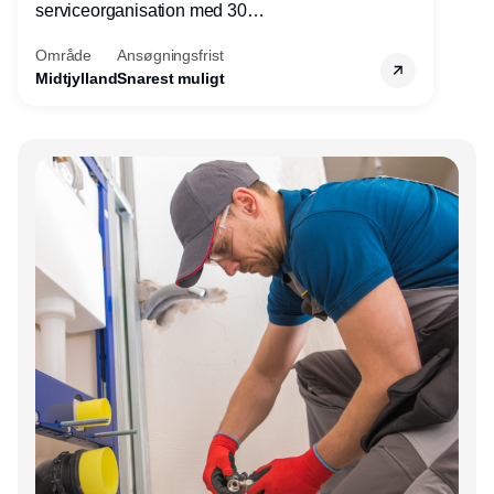
serviceorganisation med 30
servicemedarbejdere over hele landet. Vi
Område
Ansøgningsfrist
søger nu endnu en teknisk kollega - denne
Midtjylland
Snarest muligt
gang til kundesupport på kontoret i Herning.
Annonce