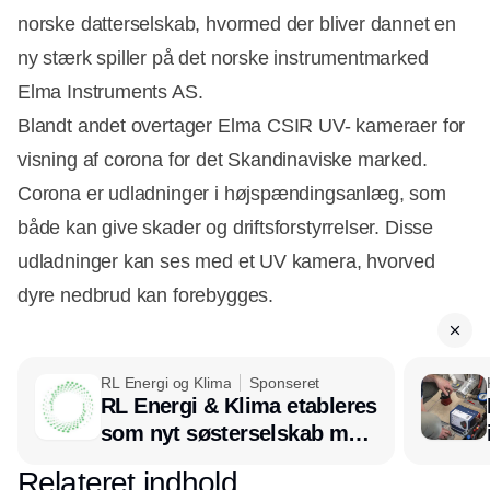
norske datterselskab, hvormed der bliver dannet en
ny stærk spiller på det norske instrumentmarked 
Elma Instruments AS.
Blandt andet overtager Elma CSIR UV- kameraer for
visning af corona for det Skandinaviske marked.
Corona er udladninger i højspændingsanlæg, som
både kan give skader og driftsforstyrrelser. Disse
udladninger kan ses med et UV kamera, hvorved
dyre nedbrud kan forebygges.
RL Energi og Klima
Sponseret
RL Energi & Klima etableres
Annonce
som nyt søsterselskab med
afsæt i RL Ventilation
Relateret indhold
Annonce