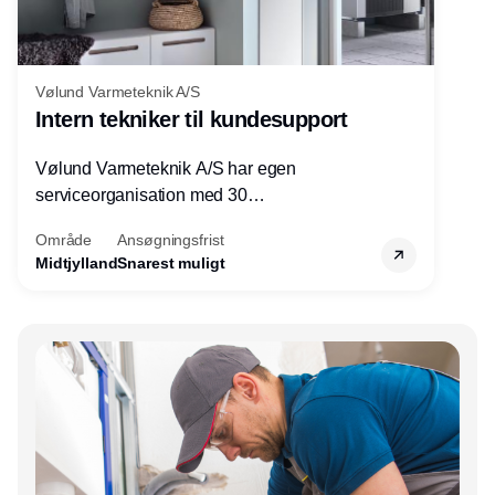
Vølund Varmeteknik A/S
Intern tekniker til kundesupport
Vølund Varmeteknik A/S har egen
serviceorganisation med 30
servicemedarbejdere over hele landet. Vi
Område
Ansøgningsfrist
søger nu endnu en teknisk kollega - denne
Midtjylland
Snarest muligt
gang til kundesupport på kontoret i Herning.
Annonce