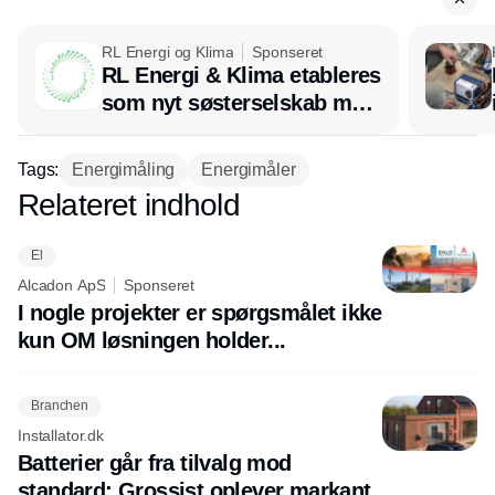
RL Energi og Klima
Sponseret
RL Energi & Klima etableres
som nyt søsterselskab med
afsæt i RL Ventilation
Tags:
Energimåling
Energimåler
Relateret indhold
Annonce
El
Alcadon ApS
Sponseret
I nogle projekter er spørgsmålet ikke
kun OM løsningen holder...
Branchen
Installator.dk
Batterier går fra tilvalg mod
standard: Grossist oplever markant