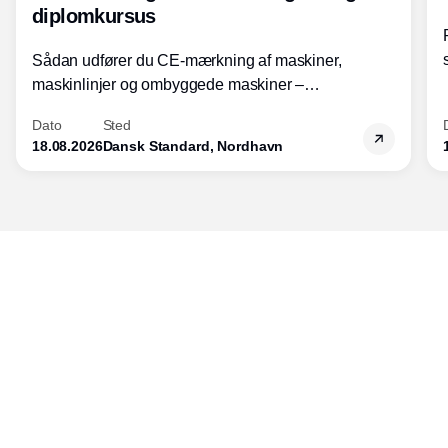
diplomkursus
Sådan udfører du CE-mærkning af maskiner,
maskinlinjer og ombyggede maskiner –
Diplomkursus – 2 dage
Dato
Sted
18.08.2026
Dansk Standard, Nordhavn
Udgiver
Horisont Gruppen a/s
Strandlodsvej 44
2300 København S