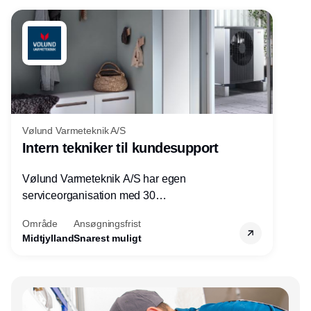
Vølund Varmeteknik A/S
Intern tekniker til kundesupport
Vølund Varmeteknik A/S har egen
serviceorganisation med 30
servicemedarbejdere over hele landet. Vi
Område
Ansøgningsfrist
søger nu endnu en teknisk kollega - denne
Midtjylland
Snarest muligt
gang til kundesupport på kontoret i Herning.
Annonce