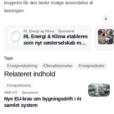
brugeren får den bedst mulige anvendelse af
løsningen.
RL Energi og Klima
Sponseret
RL Energi & Klima etableres
som nyt søsterselskab med
afsæt i RL Ventilation
Tags:
Energivejledning
Efteruddannelse
Energivejleder
Relateret indhold
Annonce
Energioptimering
ABB A/S
Sponseret
Nye EU-krav om bygningsdrift i ét
samlet system