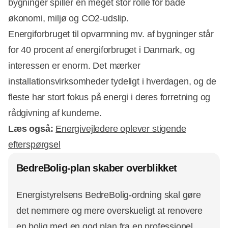
bygninger spiller en meget stor rolle for både
økonomi, miljø og CO2-udslip.
Energiforbruget til opvarmning mv. af bygninger står
for 40 procent af energiforbruget i Danmark, og
interessen er enorm. Det mærker
installationsvirksomheder tydeligt i hverdagen, og de
fleste har stort fokus på energi i deres forretning og
rådgivning af kunderne.
Læs også:
Energivejledere oplever stigende
efterspørgsel
BedreBolig-plan skaber overblikket
Annonce
Energistyrelsens BedreBolig-ordning skal gøre
det nemmere og mere overskueligt at renovere
en bolig med en god plan fra en professionel