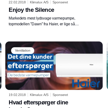
22.02.2018
Klimalux A/S
Sponseret
Enjoy the Silence
Markedets mest lydsvage varmepumpe,
topmodellen ”Dawn” fra Haier, er lige så
imponerende at se på, som den er at bruge.
Ventilation
19.02.2018
Klimalux A/S
Sponseret
Hvad efterspørger dine