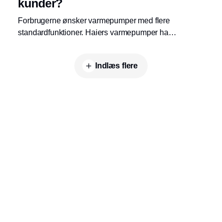
kunder?
Forbrugerne ønsker varmepumper med flere
standardfunktioner. Haiers varmepumper har
flest standardfunktioner til den bedste pris.
Indlæs flere