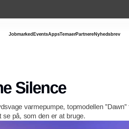
Jobmarked
Events
Apps
Temaer
Partnere
Nyhedsbrev
he Silence
dsvage varmepumpe, topmodellen ”Dawn” fra
 se på, som den er at bruge.