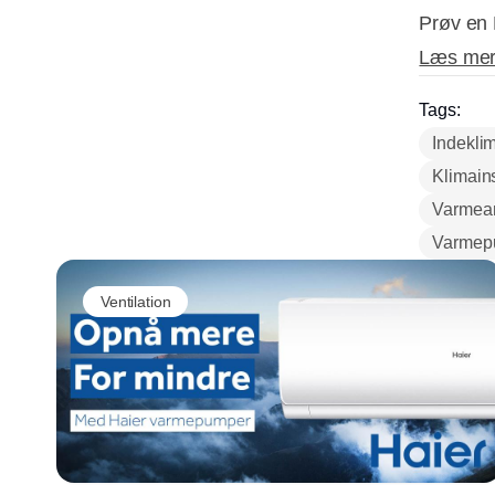
Prøv en 
Læs mer
Tags:
Indekli
Klimains
Varmea
Varmep
Ventilation