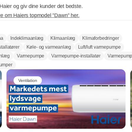
Haier og giv dine kunder det bedste.
e om Haiers topmodel ”Dawn” her.
ma
Indeklimaanlæg
Klimaanlæg
Klimaforbedringer
tallatører
Køle- og varmeanlæg
Luft/luft varmepumpe
nlæg
Varmepumpe
Varmepumpe-installatør
Varmepump
umper
Ventilation