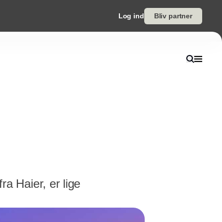
Log ind
Bliv partner
 Haier, er lige