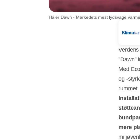
Haier Dawn - Markedets mest lydsvage varm
Verdens 
”Dawn” i
Med EcoP
og -styr
rummet. 
Installa
støttea
bundpa
mere pla
miljøven