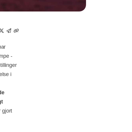
har
mpe -
illinger
lse i
de
gt
 gjort