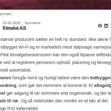
epumpe..
22.02.2018
Sponseret
Klimalux A/S
største producent sætter en helt ny standard. Ikke alene 
ndbygget Wi-Fi og er markedets mest støjsvage varmepu
ilot bevægelsessensoren kan den også tilpasse driftindst
ke ved at registrere personers ophold, placering og bevæge
Helt automatisk.
tionen
foregår nemt og hurtigt takket være den
indbygge
nordning
, som gør det nemmere at komme til. Et
aftageli
nel
gør adgang til rør nemmere end nogensinde, og der er
ds til rør
. Og så indeholder den mindre en et kilo af det
lige R32 kølemiddel.