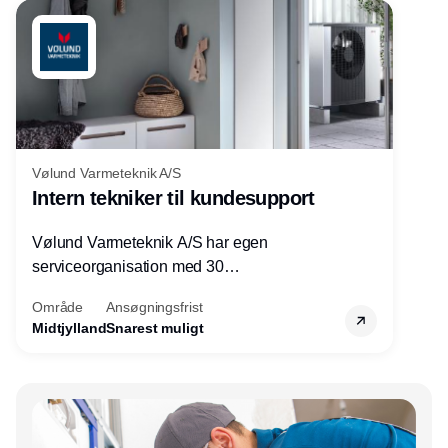
Vølund Varmeteknik A/S
Intern tekniker til kundesupport
Vølund Varmeteknik A/S har egen
serviceorganisation med 30
servicemedarbejdere over hele landet. Vi
Område
Ansøgningsfrist
søger nu endnu en teknisk kollega - denne
Midtjylland
Snarest muligt
gang til kundesupport på kontoret i Herning.
Annonce