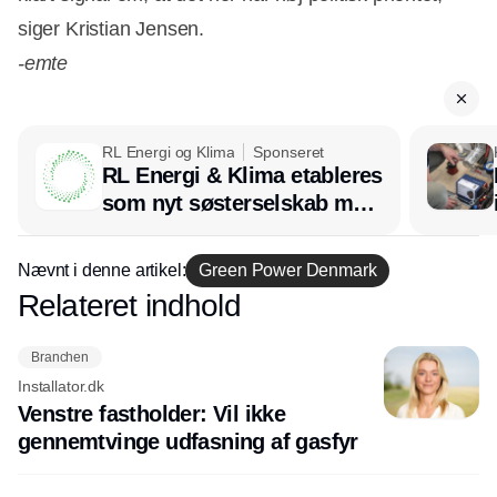
siger Kristian Jensen.
-emte
RL Energi og Klima
Sponseret
RL Energi & Klima etableres
som nyt søsterselskab med
afsæt i RL Ventilation
Nævnt i denne artikel:
Green Power Denmark
Relateret indhold
Annonce
Branchen
Installator.dk
Venstre fastholder: Vil ikke
gennemtvinge udfasning af gasfyr