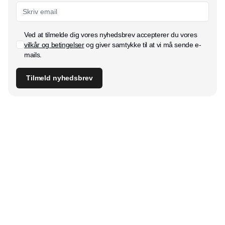
Ved at tilmelde dig vores nyhedsbrev accepterer du vores
vilkår og betingelser
og giver samtykke til at vi må sende e-
mails.
Tilmeld nyhedsbrev
Udgiver
Horisont Gruppen a/s
Strandlodsvej 44
2300 København S
Telefon:
53506060
www.horisontgruppen.dk