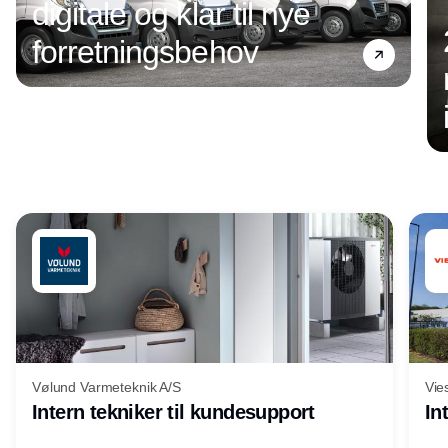
digitale og klar til nye
forretningsbehov
Annonce
Vølund Varmeteknik A/S
Vie
Intern tekniker til kundesupport
In