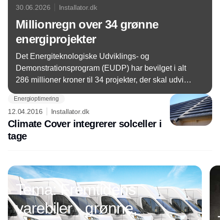
30.06.2026
Installator.dk
Millionregn over 34 grønne
energiprojekter
Det Energiteknologiske Udviklings- og
Demonstrationsprogram (EUDP) har bevilget i alt
286 millioner kroner til 34 projekter, der skal udvikle
og demonstrere nye energiteknologier til den
Energioptimering
grønne omstilling.
12.04.2016
Installator.dk
Climate Cover integrerer solceller i
tage
Annonce
Tema: Fremtidens
varebiler - grønne,