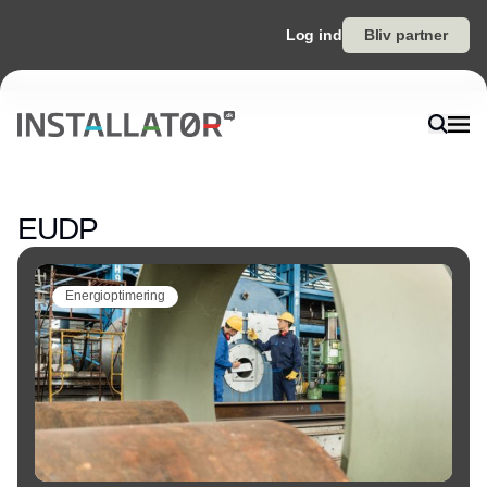
Log ind
Bliv partner
Annonce
EUDP
Energioptimering