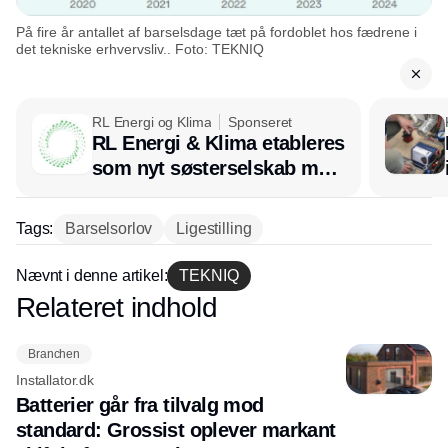
På fire år antallet af barselsdage tæt på fordoblet hos fædrene i
det tekniske erhvervsliv.. Foto: TEKNIQ
RL Energi og Klima
Sponseret
RL Energi & Klima etableres
som nyt søsterselskab med
afsæt i RL Ventilation
Tags:
Barselsorlov
Ligestilling
Nævnt i denne artikel:
TEKNIQ
Relateret indhold
Annonce
Branchen
Installator.dk
Batterier går fra tilvalg mod
standard: Grossist oplever markant