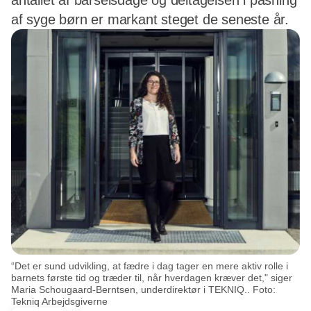
antallet af barselsdage og deltagelsen i pasning
af syge børn er markant steget de seneste år.
“Det er sund udvikling, at fædre i dag tager en mere aktiv rolle i
barnets første tid og træder til, når hverdagen kræver det," siger
Maria Schougaard-Berntsen, underdirektør i TEKNIQ.. Foto:
Tekniq Arbejdsgiverne