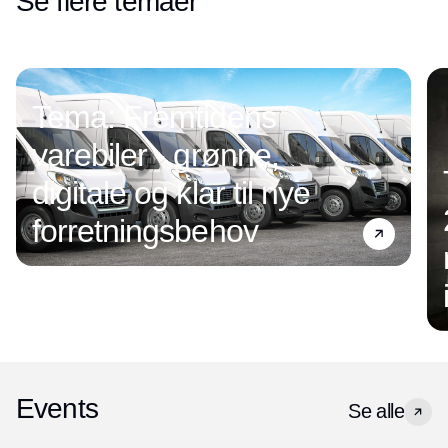
Se flere temaer
Tema: Fremtidens
varebiler - grønne,
digitale og klar til nye
forretningsbehov
Events
Se alle