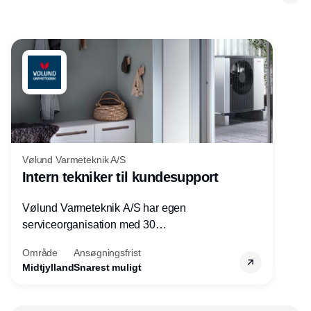
Vølund Varmeteknik A/S
Intern tekniker til kundesupport
Vølund Varmeteknik A/S har egen
serviceorganisation med 30
servicemedarbejdere over hele landet. Vi
Område
Ansøgningsfrist
søger nu endnu en teknisk kollega - denne
Midtjylland
Snarest muligt
gang til kundesupport på kontoret i Herning.