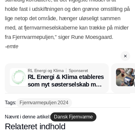
holde fast i udskiftningen og den grønne omstilling på
lige netop det område, hænger uløseligt sammen
med, at fjernvarmeselskaberne kan trække på midler
fra Fjernvarmepuljen,” siger Rune Moesgaard.
-emte
RL Energi og Klima
Sponseret
RL Energi & Klima etableres
som nyt søsterselskab med
afsæt i RL Ventilation
Tags:
Fjernvarmepuljen 2024
Nævnt i denne artikel:
Dansk Fjernvarme
Relateret indhold
Annonce