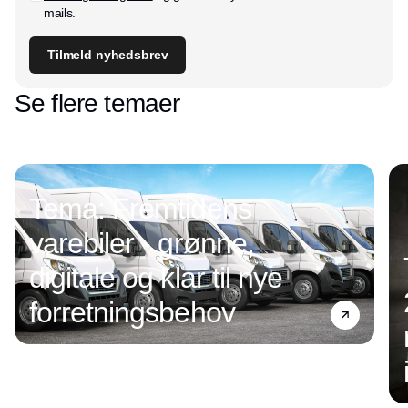
mails.
Tilmeld nyhedsbrev
Se flere temaer
Tema: Fremtidens
varebiler - grønne,
digitale og klar til nye
forretningsbehov