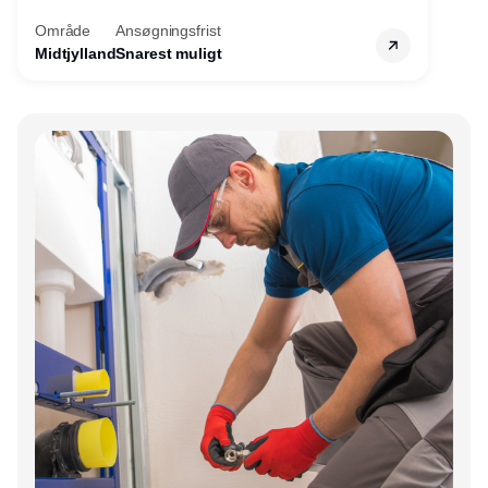
servicemedarbejdere over hele landet. Vi
Område
Ansøgningsfrist
søger nu endnu en teknisk kollega - denne
Midtjylland
Snarest muligt
gang til kundesupport på kontoret i Herning.
Annonce