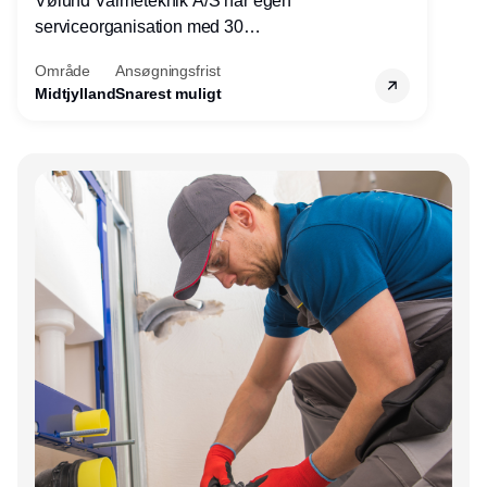
Vølund Varmeteknik A/S har egen
serviceorganisation med 30
servicemedarbejdere over hele landet. Vi
Område
Ansøgningsfrist
søger nu endnu en teknisk kollega - denne
Midtjylland
Snarest muligt
gang til kundesupport på kontoret i Herning.
Annonce