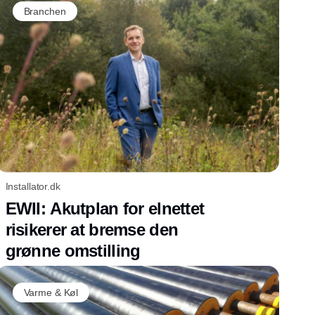
Branchen
Installator.dk
EWII: Akutplan for elnettet
risikerer at bremse den
grønne omstilling
Varme & Køl