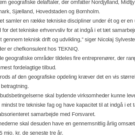
fem geografiske delaftaler, der omfatter Nordjylland, Midtjy
ark, Sjælland, Hovedstaden og Bornholm.
t samler en række tekniske discipliner under ét og er en 
 for det tekniske erhvervsliv for at indgå i et tæt samarb
 gennem teknisk drift og udvikling,” siger Nicolaj Sylveste
der er chefkonsulent hos TEKNIQ.
de geografiske områder tildeles fire entreprenører, der ra
 mest fordelagtige tilbud.
rods af den geografiske opdeling kræver det en vis større
Annonce
betragtning.
dbudsbetingelserne skal bydende virksomheder kunne lev
 mindst tre tekniske fag og have kapacitet til at indgå i et 
bsorienteret samarbejde med Forsvaret.
ederne skal desuden have en gennemsnitlig årlig omsæt
 mio. kr. de seneste tre år.