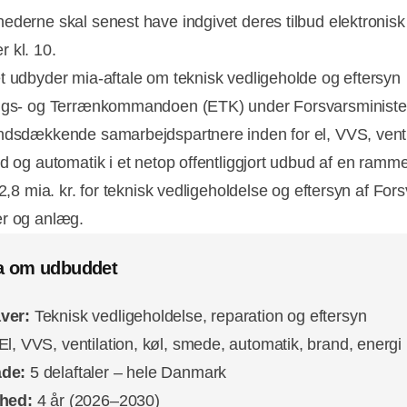
ederne skal senest have indgivet deres tilbud elektronisk
 kl. 10.
t udbyder mia-aftale om teknisk vedligeholde og eftersyn
ngs- og Terrænkommandoen (ETK) under Forsvarsminister
ndsdækkende samarbejdspartnere inden for el, VVS, venti
nd og automatik i et netop offentliggjort udbud af en ramme
 2,8 mia. kr. for teknisk vedligeholdelse og eftersyn af For
r og anlæg.
a om udbuddet
ver:
Teknisk vedligeholdelse, reparation og eftersyn
El, VVS, ventilation, køl, smede, automatik, brand, energi
de:
5 delaftaler – hele Danmark
ghed:
4 år (2026–2030)