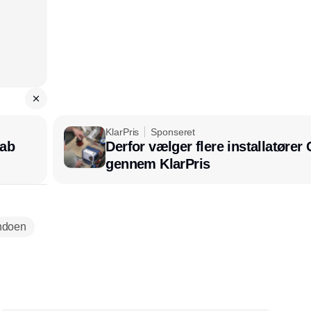
KlarPris
Sponseret
kab
Derfor vælger flere installatøre
gennem KlarPris
ndoen