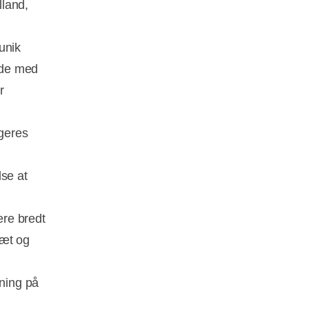
lland,
unik
ejde med
r
ngeres
lse at
ere bredt
tæt og
ning på