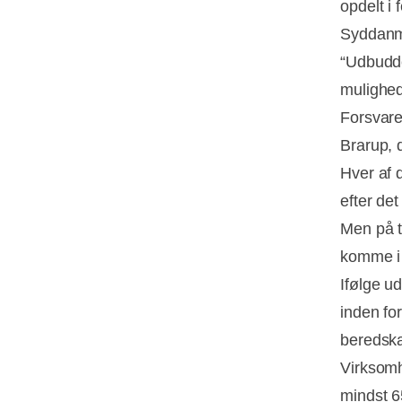
opdelt i 
Syddanm
“Udbudde
mulighed
Forsvaret
Brarup, 
Hver af 
efter det
Men på t
komme i 
Ifølge u
inden for
beredska
Virksomh
mindst 65