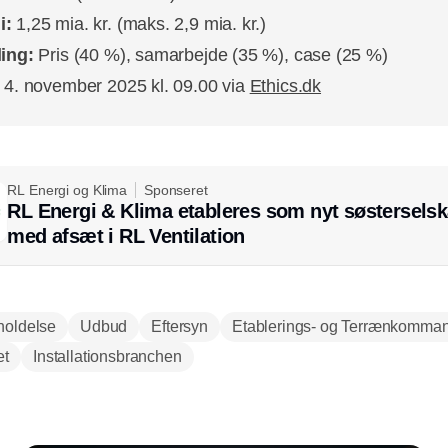
i:
1,25 mia. kr. (maks. 2,9 mia. kr.)
ling:
Pris (40 %), samarbejde (35 %), case (25 %)
4. november 2025 kl. 09.00 via
Ethics.dk
RL Energi og Klima
Sponseret
RL Energi & Klima etableres som nyt søstersels
med afsæt i RL Ventilation
holdelse
Udbud
Eftersyn
Etablerings- og Terrænkomma
et
Installationsbranchen
Annonce