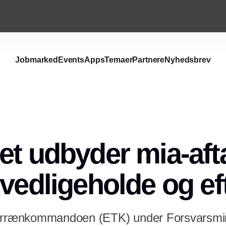
Jobmarked
Events
Apps
Temaer
Partnere
Nyhedsbrev
Annonce
et udbyder mia-aft
 vedligeholde og ef
Terrænkommandoen (ETK) under Forsvarsmini