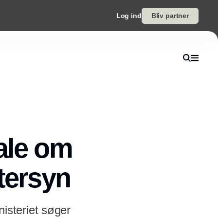
Log ind
Bliv partner
ale om
tersyn
steriet søger