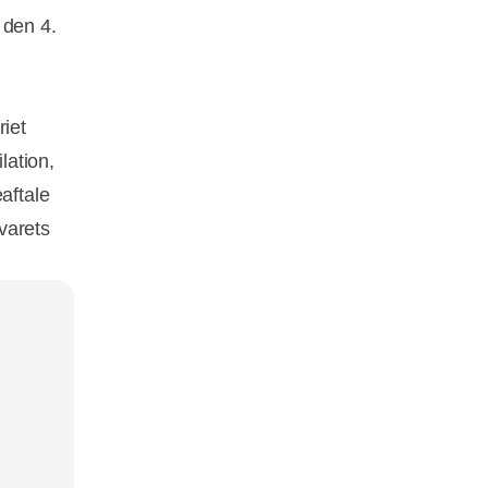
 den 4.
iet
lation,
aftale
svarets