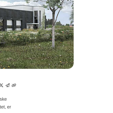
iske
et, er