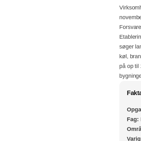
Virksomh
november
Forsvare
Etableri
søger la
køl, bra
på op til
bygninge
Fakt
Opga
Fag:
Områ
Vari