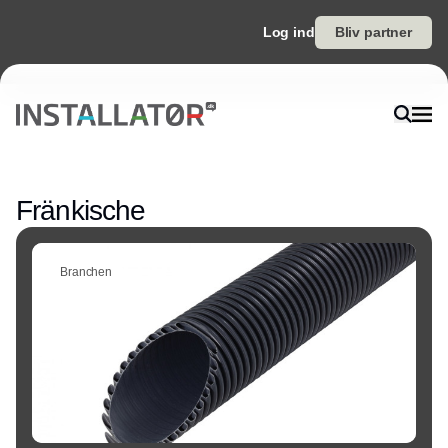
Log ind
Bliv partner
Annonce
Fränkische
Branchen