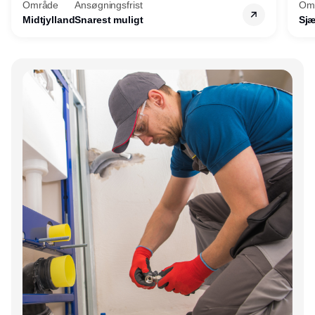
Område
Ansøgningsfrist
Om
Midtjylland
Snarest muligt
Sjæ
Annonce