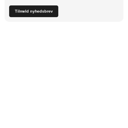
Tilmeld nyhedsbrev
Udgiver
Horisont Gruppen a/s
Strandlodsvej 44
2300 København S
Telefon:
53506060
www.horisontgruppen.dk
Indhold
Branchen
Sikkerhed
Partnere
Bygningsautomatik
Ventilation
RSS-feed
El
VVS
Nyhedsbrev