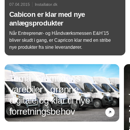
07.04.2015
Installator.dk
Cabicon er klar med nye
anlægsprodukter
Når Entreprenør- og Håndværksmessen E&H'15
bliver skudt i gang, er Capricon klar med en stribe
nye produkter fra sine leverandører.
Annonce
Tema: Fremtidens
varebiler - grønne,
digitale og klar til nye
forretningsbehov