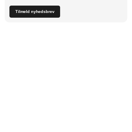
Tilmeld nyhedsbrev
Udgiver
Horisont Gruppen a/s
Strandlodsvej 44
2300 København S
Telefon:
53506060
www.horisontgruppen.dk
Indhold
Branchen
Sikkerhed
Partnere
Bygningsautomatik
Ventilation
RSS-feed
El
VVS
Nyhedsbrev