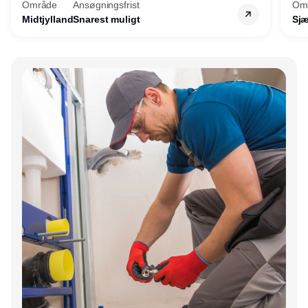
Område
Ansøgningsfrist
Om
Midtjylland
Snarest muligt
Sjæ
Annonce