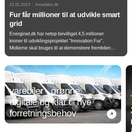
22.01.2013
Installator.dk
Fur får millioner til at udvikle smart
grid
Energinet.dk har netop bevilliget 4,5 millioner
kroner til udviklingsprojektet "Innovation Fur".
Midlerne skal bruges til at demonstrere fremtidens
elnet, smart grid, på øen over de næste tre år.
Annonce
Tema: Fremtidens
varebiler - grønne,
digitale og klar til nye
forretningsbehov