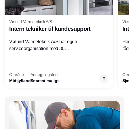
Vølund Varmeteknik A/S
Vie
Intern tekniker til kundesupport
In
Vølund Varmeteknik A/S har egen
Har
serviceorganisation med 30
råd
servicemedarbejdere over hele landet. Vi
lof
søger nu endnu en teknisk kollega - denne
pri
gang til kundesupport på kontoret i Herning.
for
Område
Ansøgningsfrist
Om
Midtjylland
Snarest muligt
Sjæ
Annonce