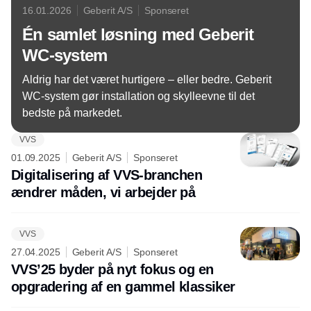
16.01.2026
Geberit A/S
Sponseret
Én samlet løsning med Geberit
WC-system
Aldrig har det været hurtigere – eller bedre. Geberit
WC-system gør installation og skylleevne til det
bedste på markedet.
VVS
01.09.2025
Geberit A/S
Sponseret
Digitalisering af VVS-branchen
ændrer måden, vi arbejder på
VVS
27.04.2025
Geberit A/S
Sponseret
VVS’25 byder på nyt fokus og en
opgradering af en gammel klassiker