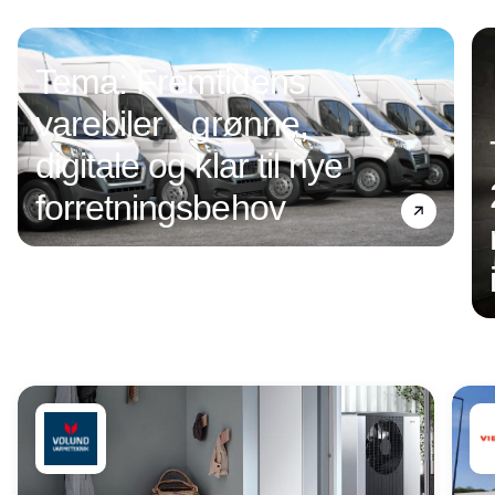
Annonce
Tema: Fremtidens
varebiler - grønne,
digitale og klar til nye
forretningsbehov
Annonce