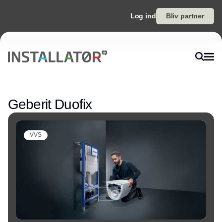
Log ind
Bliv partner
Annonce
Geberit Duofix
VVS