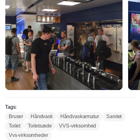
Tags:
Bruser
Håndvask
Håndvaskarmatur
Sanitet
Toilet
Toiletsæde
VVS-virksomhed
Vvs-virksomheder