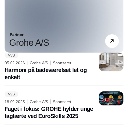
Partner
Grohe A/S
VVS
05.02.2026
Grohe A/S
Sponseret
Harmoni på badeværelset let og
enkelt
VVS
18.09.2025
Grohe A/S
Sponseret
Faget i fokus: GROHE hylder unge
faglærte ved EuroSkills 2025