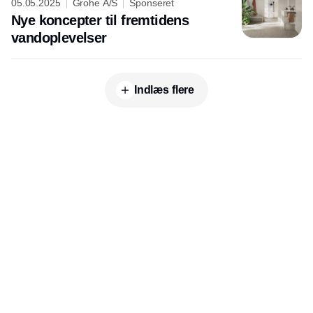
05.05.2025
Grohe A/S
Sponseret
Nye koncepter til fremtidens
vandoplevelser
Indlæs flere
Udgiver
Horisont Gruppen a/s
Strandlodsvej 44
2300 København S
Telefon:
53506060
www.horisontgruppen.dk