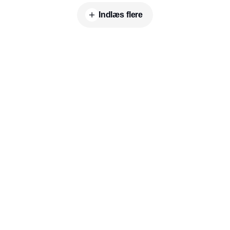
Indlæs flere
Udgiver
Horisont Gruppen a/s
Strandlodsvej 44
2300 København S
Telefon:
53506060
www.horisontgruppen.dk
Indhold
Branchen
Sikkerhed
Partnere
Bygningsautomatik
Ventilation
RSS-feed
El
VVS
Nyhedsbrev