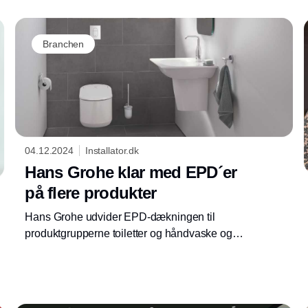
Branchen
04.12.2024
Installator.dk
Hans Grohe klar med EPD´er
på flere produkter
Hans Grohe udvider EPD-dækningen til
produktgrupperne toiletter og håndvaske og
gør dermed livscyklusberegninger let
tilgængelige for at kunne opfylde lovkravene
om at dokumentere klimapåvirkningen af
nybyggeri.