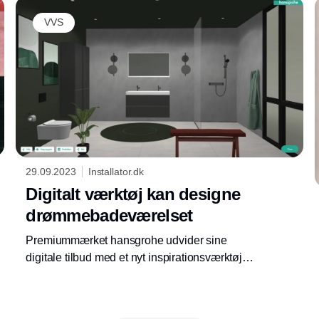
VVS
29.09.2023
Installator.dk
Digitalt værktøj kan designe
drømmebadeværelset
Premiummærket hansgrohe udvider sine
digitale tilbud med et nyt inspirationsværktøj i
forbindelse med, at mærket præsenterer en
lang række produktnyheder til hele
badeværelset i form af møbler, vaske og