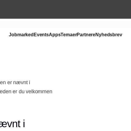
Jobmarked
Events
Apps
Temaer
Partnere
Nyhedsbrev
en er nævnt i
mheden er du velkommen
ævnt i