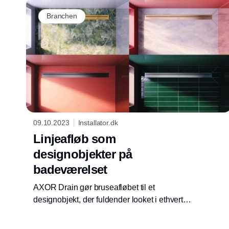
inkl. Island og Færøerne.
Branchen
09.10.2023
Installator.dk
Linjeafløb som
designobjekter på
badeværelset
AXOR Drain gør bruseafløbet til et
designobjekt, der fuldender looket i ethvert
AXOR badeværelse. De nye afløbsprodukter
fås i den samme brede palet af AXOR