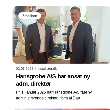
Branchen
02.01.2025
Installator.dk
Hansgrohe A/S har ansat ny
adm. direktør
Pr. 1. januar 2025 har Hansgrohe A/S fået ny
administrerende direktør i form af Dan
Rosendal, der hidtil har været Regional Sales
Manager for Hansgrohe i Danmark og Norge,