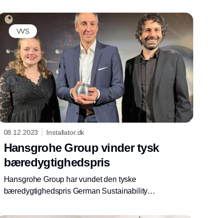
VVS
08.12.2023
Installator.dk
Hansgrohe Group vinder tysk
bæredygtighedspris
Hansgrohe Group har vundet den tyske
bæredygtighedspris German Sustainability
Award 2024 i kategorien Energi-, vand- og
sanitetsteknik, skriver HVACfokus.