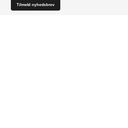
Tilmeld nyhedsbrev
Indhold
Branchen
Bygningsautomatik