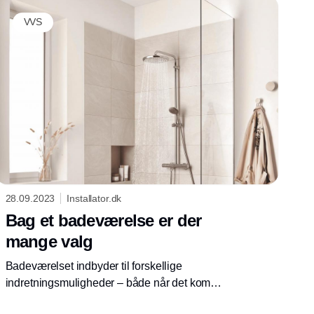
VVS
28.09.2023
Installator.dk
Bag et badeværelse er der
mange valg
Badeværelset indbyder til forskellige
indretningsmuligheder – både når det kommer
til farver og udseende. Brusearmaturet er en