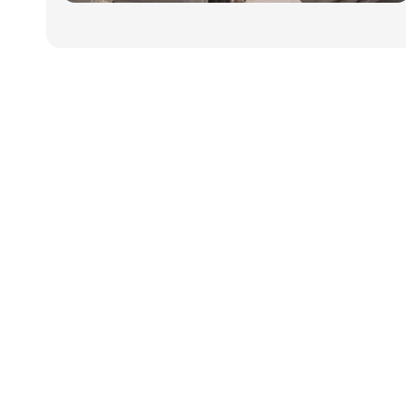
Udgiver
Horisont Gruppen a/s
Strandlodsvej 44