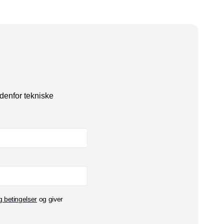
helt central og ikke mindst nødvendig del af
rummet, og derfor går valget af det rigtige
armatur langt ud over blot farve og
materialevalg. Det omfatter også hensyn til
boligtype og personlige behov.
ndenfor tekniske
g betingelser
og giver