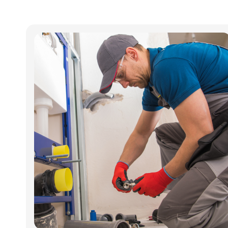
FinishPlus farver og overflader som de øvrige
AXOR-produkter, herunder også den nye
mathvide overflade.