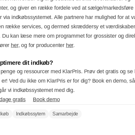
ter, og giver en række fordele ved at sælge/markedsføre
r via indkøbssystemet. Alle partnere har mulighed for at 
en række services, og dermed skræddersy et værdiskabe
 Du kan læse mere om programmet for grossister og dire
dører
her
, og for producenter
her
.
optimere dit indkøb?
, penge og ressourcer med KlarPris. Prøv det gratis og se
 er! Ved du ikke om KlarPris er for dig? Book en demo, så
r vi indkøbssystemet med dig.
dage gratis
Book demo
dkøb
Indkøbssytem
Samarbejde