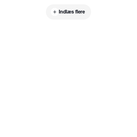
nysgerrige på, hvad KlarPris og Aceve har at
Indlæs flere
tilbyde.
Indhold
Branchen
Bygningsautomatik