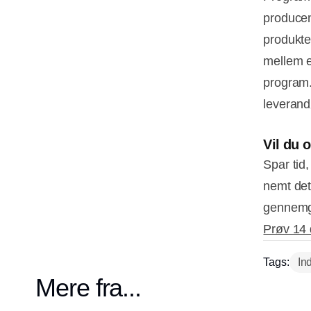
producen
produkte
mellem 
program.
leveran
Vil du 
Spar tid
nemt det
gennemgå
Prøv 14 
Tags:
In
Mere fra...