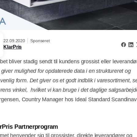
22.09.2020
Sponseret
KlarPris
et bliver stadig sendt til kundens grossist eller leverandø
s giver mulighed for opdaterede data i en struktureret og
venlig form. Det giver os et godt indblik i varesortiment, se
ørens vinkel, hvilket vi kan bruge i det daglige salgsarbejd
gensen, Country Manager hos Ideal Standard Scandinav
.
rPris Partnerprogram
et henvender sig til grossister, direkte leverandører og