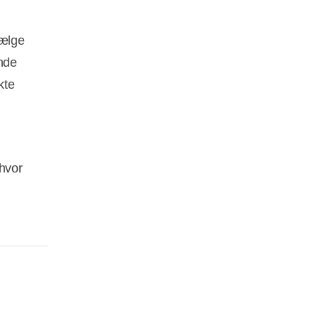
vælge
nde
kte
 hvor