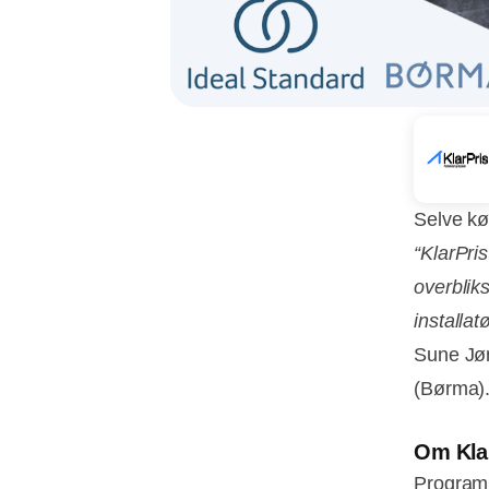
Selve køb
“KlarPri
overbliks
installat
Sune Jør
(Børma)
Om Kla
Programm