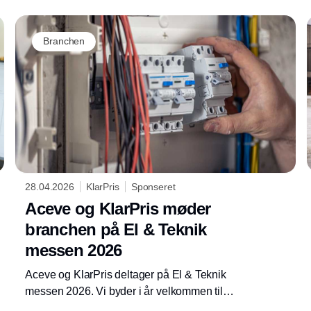
søgeoplevelse i indkøbsplatformen KlarPris.
Branchen
28.04.2026
KlarPris
Sponseret
Aceve og KlarPris møder
branchen på El & Teknik
messen 2026
Aceve og KlarPris deltager på El & Teknik
messen 2026. Vi byder i år velkommen til
kunder, samarbejdspartnere og alle, der er