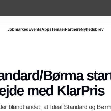
Jobmarked
Events
Apps
Temaer
Partnere
Nyhedsbrev
tandard/Børma star
jde med KlarPris
er blandt andet, at Ideal Standard og Børm