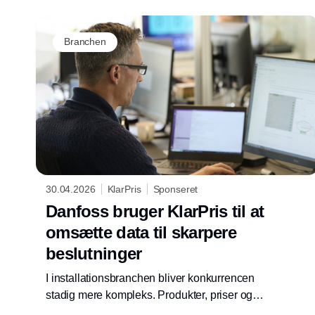
installatør kender du det: Du mangler én
specifik komponent til en opgave hos kunden
– og så starter jagten. Det er tid, der kunne
Branchen
bruges langt bedre og løsningen er enklere,
end du tror.
30.04.2026
KlarPris
Sponseret
Danfoss bruger KlarPris til at
omsætte data til skarpere
beslutninger
I installationsbranchen bliver konkurrencen
stadig mere kompleks. Produkter, priser og
kundebehov ændrer sig hurtigt, og det kan