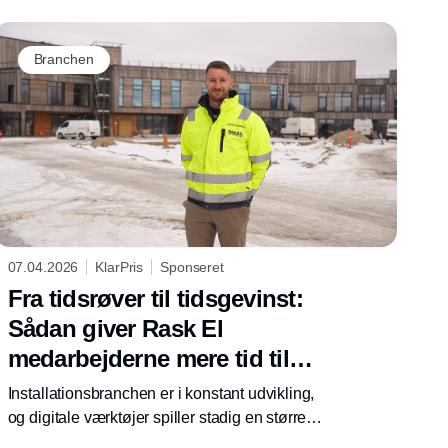
forventer i dag automatisering og nem adgang
til produkter, priser og dokumentation. Det har
gjort KlarPris til en central del af denne
Branchen
hverdag – og dermed en strategisk platform
for de leverandører, producenter og grossister,
der er med.
07.04.2026
KlarPris
Sponseret
Fra tidsrøver til tidsgevinst:
Sådan giver Rask El
medarbejderne mere tid til
håndværket
Installationsbranchen er i konstant udvikling,
og digitale værktøjer spiller stadig en større
rolle i hverdagen. Opgaverne skal løses