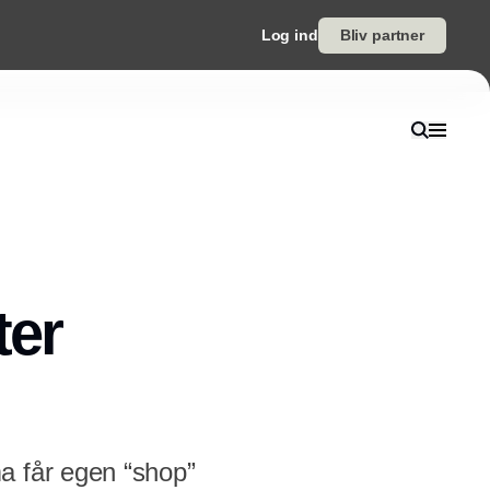
Log ind
Bliv partner
ter
a får egen “shop”