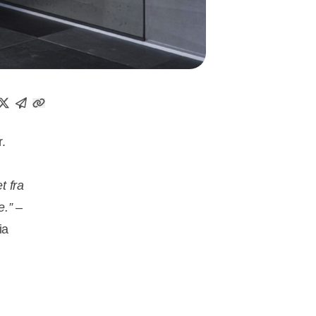
r.
t fra
e.”
–
ia