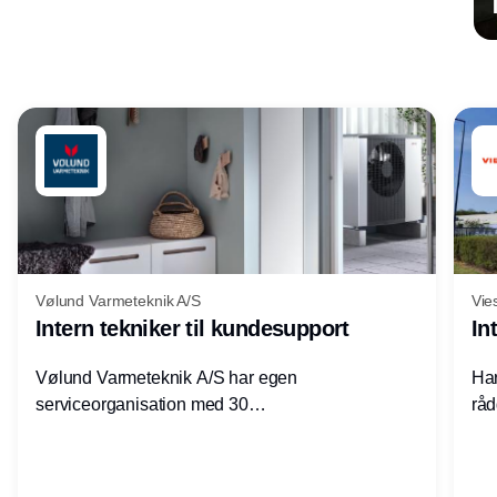
Annonce
Vølund Varmeteknik A/S
Vie
Intern tekniker til kundesupport
In
Vølund Varmeteknik A/S har egen
Har
serviceorganisation med 30
råd
servicemedarbejdere over hele landet. Vi
lof
søger nu endnu en teknisk kollega - denne
pri
gang til kundesupport på kontoret i Herning.
for