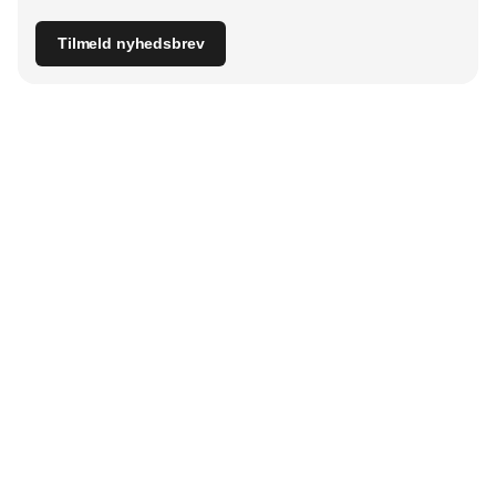
Tilmeld nyhedsbrev
Udgiver
Horisont Gruppen a/s
Strandlodsvej 44
2300 København S
Telefon:
53506060
www.horisontgruppen.dk
Indhold
Branchen
Sikkerhed
Partnere
Bygningsautomatik
Ventilation
RSS-feed
El
VVS
Nyhedsbrev