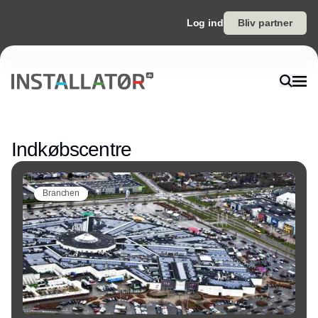
Log ind
Bliv partner
Annonce
Indkøbscentre
Branchen