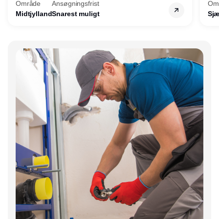
Område
Ansøgningsfrist
Om
Midtjylland
Snarest muligt
Sjæ
Annonce