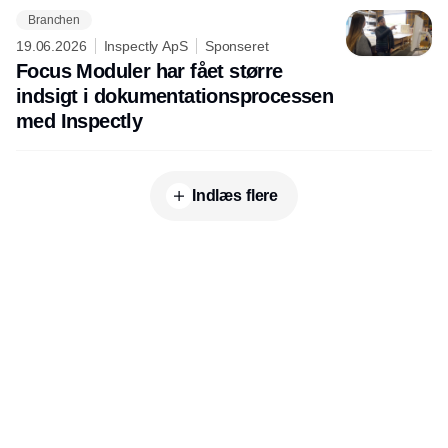
Branchen
19.06.2026
Inspectly ApS
Sponseret
Focus Moduler har fået større
indsigt i dokumentationsprocessen
med Inspectly
Indlæs flere
Udgiver
Horisont Gruppen a/s
Strandlodsvej 44
2300 København S
Telefon:
53506060