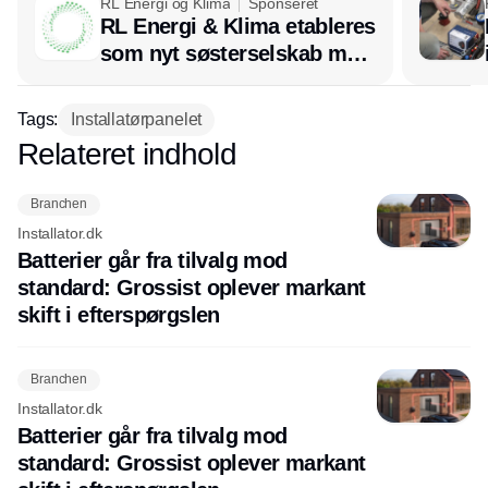
RL Energi og Klima
Sponseret
RL Energi & Klima etableres
som nyt søsterselskab med
afsæt i RL Ventilation
Tags:
Installatørpanelet
Relateret indhold
Annonce
Branchen
Installator.dk
Batterier går fra tilvalg mod
standard: Grossist oplever markant
skift i efterspørgslen
Branchen
Installator.dk
Batterier går fra tilvalg mod
standard: Grossist oplever markant