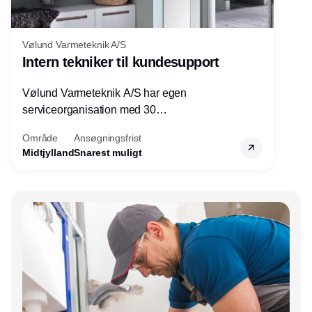
Vølund Varmeteknik A/S
Intern tekniker til kundesupport
Vølund Varmeteknik A/S har egen
serviceorganisation med 30
servicemedarbejdere over hele landet. Vi
Område
Ansøgningsfrist
søger nu endnu en teknisk kollega - denne
Midtjylland
Snarest muligt
gang til kundesupport på kontoret i Herning.
Annonce