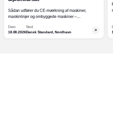
Sådan udfører du CE-mærkning af maskiner,
maskinlinjer og ombyggede maskiner –
Diplomkursus – 2 dage
Dato
Sted
18.08.2026
Dansk Standard, Nordhavn
Udgiver
Horisont Gruppen a/s
Strandlodsvej 44
2300 København S
Telefon:
53506060