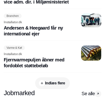
vice adm. dir. i Miljøministeriet
Branchen
Installator.dk
Andersen & Heegaard får ny
international ejer
Varme & Køl
Installator.dk
Fjernvarmepuljen åbner med
fordoblet støttebeløb
Indlæs flere
Jobmarked
Se alle