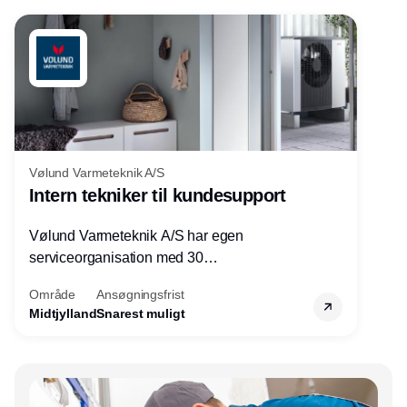
Vølund Varmeteknik A/S
Intern tekniker til kundesupport
Vølund Varmeteknik A/S har egen
serviceorganisation med 30
servicemedarbejdere over hele landet. Vi
Område
Ansøgningsfrist
søger nu endnu en teknisk kollega - denne
Midtjylland
Snarest muligt
gang til kundesupport på kontoret i Herning.
Annonce