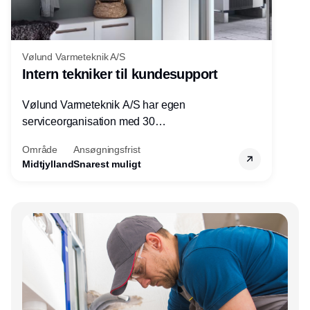
Vølund Varmeteknik A/S
Intern tekniker til kundesupport
Vølund Varmeteknik A/S har egen
serviceorganisation med 30
servicemedarbejdere over hele landet. Vi
Område
Ansøgningsfrist
søger nu endnu en teknisk kollega - denne
Midtjylland
Snarest muligt
gang til kundesupport på kontoret i Herning.
Annonce