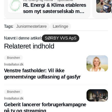
RL Energi & Klima etableres
som nyt søsterselskab med
afsæt i RL Ventilation
Tags:
Juniormesterlære
Lærlinge
Nævnt i denne artikel:
SØRBY VVS ApS
Relateret indhold
Annonce
Branchen
Installator.dk
Venstre fastholder: Vil ikke
gennemtvinge udfasning af gasfyr
Branchen
Installator.dk
Geberit lancerer forbrugerkampagne
på tv og streaming