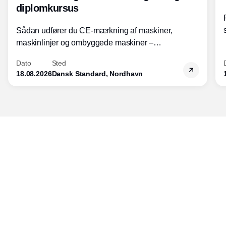
diplomkursus
Sådan udfører du CE-mærkning af maskiner,
maskinlinjer og ombyggede maskiner –
Diplomkursus – 2 dage
Dato
Sted
18.08.2026
Dansk Standard, Nordhavn
Udgiver
Horisont Gruppen a/s
Strandlodsvej 44
2300 København S