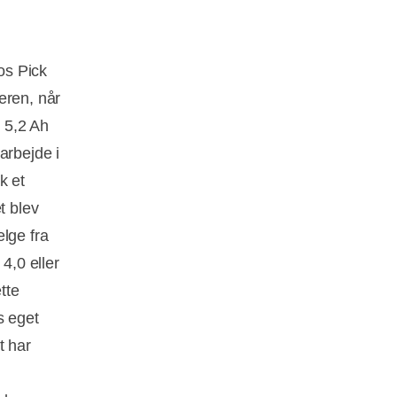
s Pick
eren, når
 5,2 Ah
arbejde i
k et
t blev
lge fra
4,0 eller
tte
s eget
t har