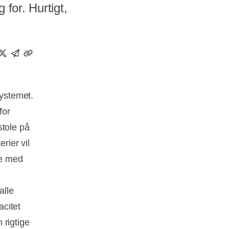
 for. Hurtigt,
systemet.
for
stole på
rier vil
re med
alle
acitet
 rigtige