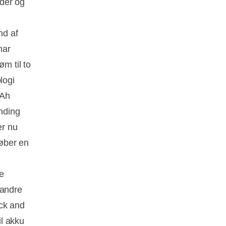
der og
nd af
har
øm til to
logi
 Ah
nding
er nu
køber en
e
 andre
ick and
l akku