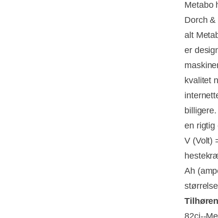
Metabo 
Dorch & 
alt Meta
er desig
maskinern
kvalitet
internet
billiger
en rigti
V (Volt)
hestekræ
Ah (ampe
størrelse
Tilhøren
82cj--M