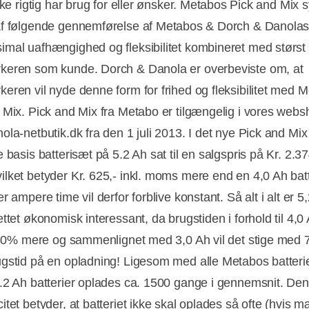
kke rigtig har brug for eller ønsker. Metabos Pick and Mix 
f følgende gennemførelse af Metabos & Dorch & Danolas
mal uafhængighed og fleksibilitet kombineret med størst
eren som kunde. Dorch & Danola er overbeviste om, at
eren vil nyde denne form for frihed og fleksibilitet med M
 Mix. Pick and Mix fra Metabo er tilgængelig i vores web
ola-netbutik.dk fra den 1 juli 2013. I det nye Pick and Mi
 basis batterisæt på 5.2 Ah sat til en salgspris på Kr. 2.374
lket betyder Kr. 625,- inkl. moms mere end en 4,0 Ah bat
r ampere time vil derfor forblive konstant. Så alt i alt er 5
ttet økonomisk interessant, da brugstiden i forhold til 4,0 
l 30% mere og sammenlignet med 3,0 Ah vil det stige med
gstid på en opladning! Ligesom med alle Metabos batteri
.2 Ah batterier oplades ca. 1500 gange i gennemsnit. Den
itet betyder, at batteriet ikke skal oplades så ofte (hvis