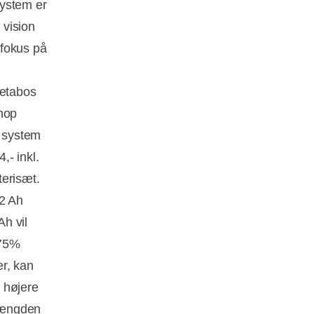
system er
 vision
 fokus på
etabos
shop
x system
,- inkl.
terisæt.
,2 Ah
Ah vil
 75%
er, kan
 højere
 mængden