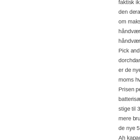
faktisk i
den dera
om maksi
håndværk
håndværk
Pick and
dorchdan
er de nye
moms hvi
Prisen pe
batterisæ
stige ti
mere bru
de nye 5
Ah kapac