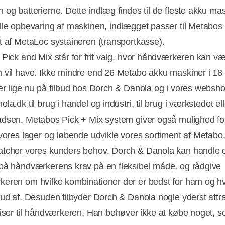
 og batterierne. Dette indlæg findes til de fleste akku mas
lle opbevaring af maskinen, indlægget passer til Metabos
t af MetaLoc systaineren (transportkasse).
 Pick and Mix står for frit valg, hvor håndværkeren kan væ
 vil have. Ikke mindre end 26 Metabo akku maskiner i 18 
er lige nu på tilbud hos Dorch & Danola og i vores websh
la.dk til brug i handel og industri, til brug i værkstedet el
dsen. Metabos Pick + Mix system giver også mulighed fo
 vores lager og løbende udvikle vores sortiment af Metabo,
tcher vores kunders behov. Dorch & Danola kan handle 
på håndværkerens krav på en fleksibel måde, og rådgive
eren om hvilke kombinationer der er bedst for ham og h
 ud af. Desuden tilbyder Dorch & Danola nogle yderst attra
riser til håndværkeren. Han behøver ikke at købe noget, 