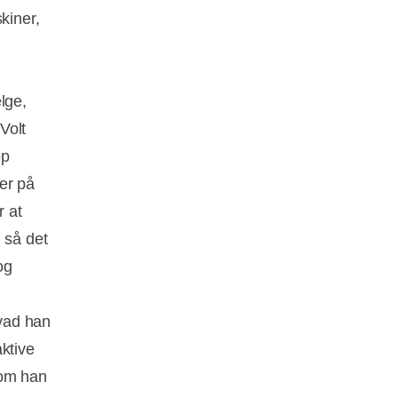
kiner,
lge,
Volt
op
ler på
r at
 så det
og
vad han
ktive
som han