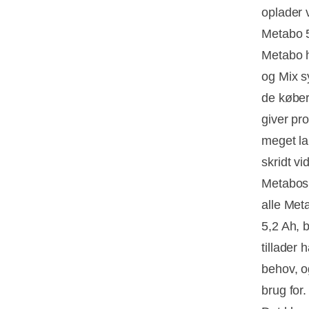
oplader 
Metabo 5
Metabo h
og Mix s
de køber
giver pr
meget la
skridt v
Metabos
alle Meta
5,2 Ah, b
tillader 
behov, o
brug for.