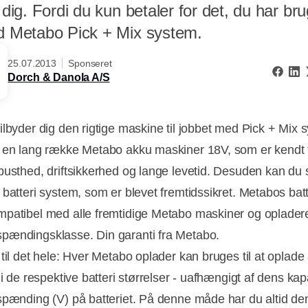
 dig. Fordi du kun betaler for det, du har brug
ed Metabo Pick + Mix system.
25.07.2013
Sponseret
Dorch & Danola A/S
ilbyder dig den rigtige maskine til jobbet med Pick + Mix 
 en lang række Metabo akku maskiner 18V, som er kendt 
busthed, driftsikkerhed og lange levetid. Desuden kan du 
batteri system, som er blevet fremtidssikret. Metabos batte
patibel med alle fremtidige Metabo maskiner og oplade
ændingsklasse. Din garanti fra Metabo.
til det hele: Hver Metabo oplader kan bruges til at oplade 
 i de respektive batteri størrelser - uafhængigt af dens kap
spænding (V) på batteriet. På denne måde har du altid den