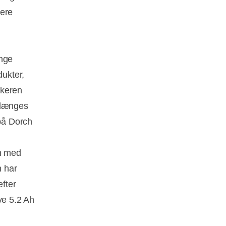
gere
ange
dukter,
rkeren
rlænges
 på Dorch
n med
n har
efter
ye 5.2 Ah