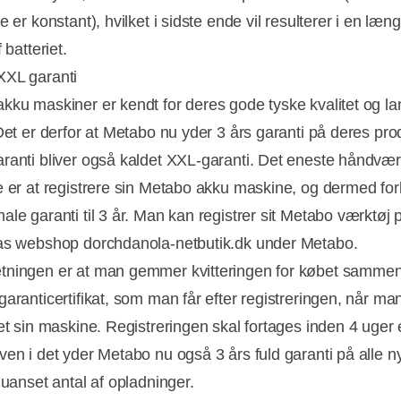
e er konstant), hvilket i sidste ende vil resulterer i en læn
 batteriet.
XXL garanti
kku maskiner er kendt for deres gode tyske kvalitet og l
 Det er derfor at Metabo nu yder 3 års garanti på deres pro
ranti bliver også kaldet XXL-garanti. Det eneste håndvæ
e er at registrere sin Metabo akku maskine, og dermed fo
ale garanti til 3 år. Man kan registrer sit Metabo værktøj
s webshop dorchdanola-netbutik.dk under Metabo.
tningen er at man gemmer kvitteringen for købet samme
garanticertifikat, som man får efter registreringen, når ma
et sin maskine. Registreringen skal fortages inden 4 uger 
ven i det yder Metabo nu også 3 års fuld garanti på alle n
 uanset antal af opladninger.