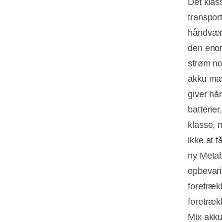
Det klas
transpor
håndværk
den enor
strøm nok
akku mas
giver hå
batterie
klasse, 
ikke at f
ny Metab
opbevari
foretræk
foretræk
Mix akku