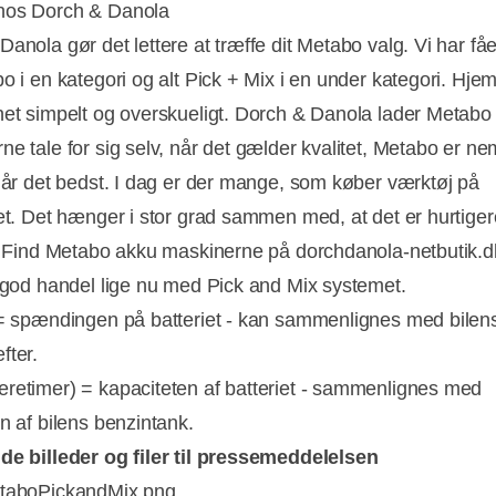
hos Dorch & Danola
Danola gør det lettere at træffe dit Metabo valg. Vi har få
bo i en kategori og alt Pick + Mix i en under kategori. Hj
net simpelt og overskueligt. Dorch & Danola lader Metabo
e tale for sig selv, når det gælder kvalitet, Metabo er ne
 når det bedst. I dag er der mange, som køber værktøj på
tet. Det hænger i stor grad sammen med, at det er hurtige
e. Find Metabo akku maskinerne på dorchdanola-netbutik.d
g god handel lige nu med Pick and Mix systemet.
 = spændingen på batteriet - kan sammenlignes med bilen
fter.
retimer) = kapaciteten af batteriet - sammenlignes med
n af bilens benzintank.
de billeder og filer til pressemeddelelsen
etaboPickandMix.png