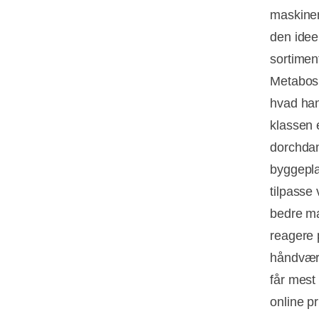
maskinen
den idee
sortimen
Metabos
hvad han
klassen 
dorchdano
byggepla
tilpasse
bedre ma
reagere 
håndværk
får mest
online p