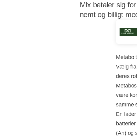
Mix betaler sig for
nemt og billigt m
Metabo t
Vælg fra
deres ro
Metabos 
være kom
samme sp
En lader 
batterier
(Ah) og 