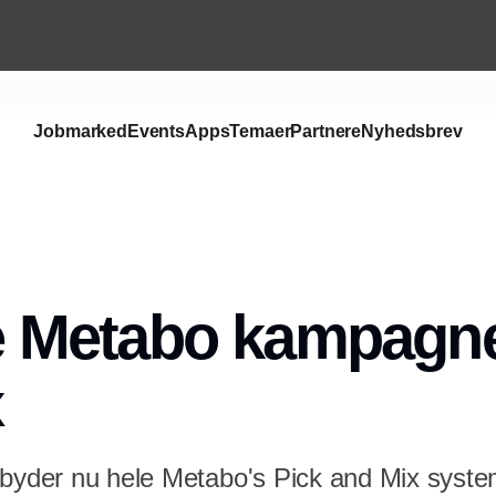
Jobmarked
Events
Apps
Temaer
Partnere
Nyhedsbrev
Metabo kampagne 
x
lbyder nu hele Metabo's Pick and Mix syst