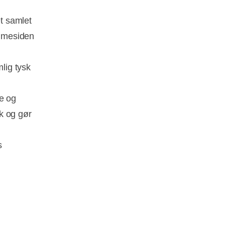
et samlet
emmesiden
mlig tysk
re og
k og gør
s