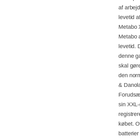
af arbejd
levetid af
Metabo 
Metabo a
levetid.
denne ga
skal gør
den norm
& Danola
Forudsæ
sin XXL-
registrer
købet. O
batterier