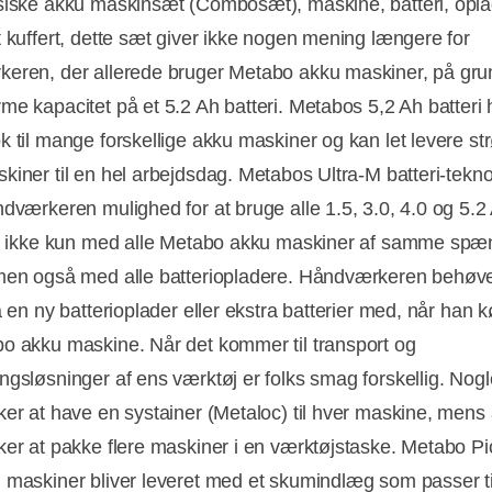
siske akku maskinsæt (Combosæt), maskine, batteri, opla
t kuffert, dette sæt giver ikke nogen mening længere for
eren, der allerede bruger Metabo akku maskiner, på gru
me kapacitet på et 5.2 Ah batteri. Metabos 5,2 Ah batteri 
 til mange forskellige akku maskiner og kan let levere str
kiner til en hel arbejdsdag. Metabos Ultra-M batteri-tekno
ndværkeren mulighed for at bruge alle 1.5, 3.0, 4.0 og 5.2
r, ikke kun med alle Metabo akku maskiner af samme spæ
men også med alle batteriopladere. Håndværkeren behøv
å en ny batterioplader eller ekstra batterier med, når han 
o akku maskine. Når det kommer til transport og
ngsløsninger af ens værktøj er folks smag forskellig. Nogl
ker at have en systainer (Metaloc) til hver maskine, mens
ker at pakke flere maskiner i en værktøjstaske. Metabo P
 maskiner bliver leveret med et skumindlæg som passer ti