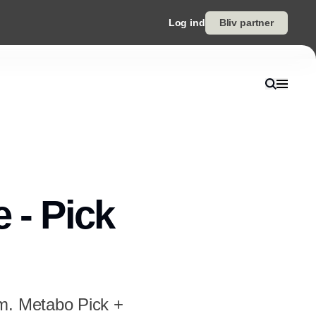
Log ind
Bliv partner
- Pick
em. Metabo Pick +