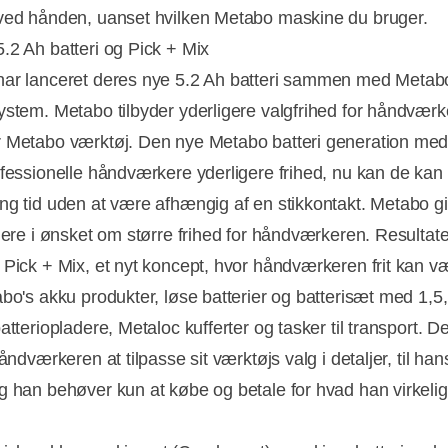
ved hånden, uanset hvilken Metabo maskine du bruger.
.2 Ah batteri og Pick + Mix
ar lanceret deres nye 5.2 Ah batteri sammen med Metabo
ystem. Metabo tilbyder yderligere valgfrihed for håndværk
 Metabo værktøj. Den nye Metabo batteri generation med
ofessionelle håndværkere yderligere frihed, nu kan de kan 
ng tid uden at være afhængig af en stikkontakt. Metabo gi
idere i ønsket om større frihed for håndværkeren. Resultate
 Pick + Mix, et nyt koncept, hvor håndværkeren frit kan væ
bo's akku produkter, løse batterier og batterisæt med 1,5, 
atteriopladere, Metaloc kufferter og tasker til transport. De
håndværkeren at tilpasse sit værktøjs valg i detaljer, til han
g han behøver kun at købe og betale for hvad han virkelig